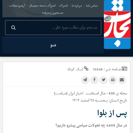
تماس باما
درباره ما
اشتراک
اشتراک نسخه دیجیتال
آرشیو مجلات
جستجوی پیشرفته
منو
شناسه خبر :
51646
لینک کوتاه
مجله ی 630 - سال استقامت
اخبار
ایران (سیاست)
تاریخ انتشار:
پنجشنبه ۲۸ اسفند ۱۴۰۴
پس از بلوا
در سال 1405 چه تحولات سیاسی پیش‏رو داریم؟