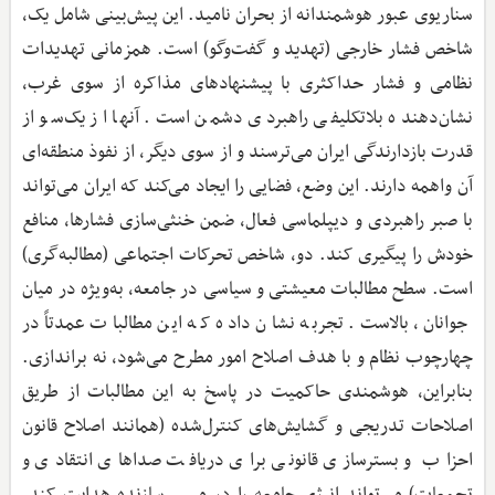
سناریوی عبور هوشمندانه از بحران نامید. این پیش‌بینی شامل یک،
شاخص فشار خارجی (تهدید و گفت‌وگو) است. همزمانی تهدیدات
نظامی و فشار حداکثری با پیشنهادهای مذاکره از سوی غرب،
نشان‌دهنده بلاتکلیفی راهبردی دشمن است. آنها از یک‌سو از
قدرت بازدارندگی ایران می‌ترسند و از سوی دیگر، از نفوذ منطقه‌ای
آن واهمه دارند. این وضع، فضایی را ایجاد می‌کند که ایران می‌تواند
با صبر راهبردی و دیپلماسی فعال، ضمن خنثی‌سازی فشارها، منافع
خودش را پیگیری کند. دو، شاخص تحرکات اجتماعی (مطالبه‌گری)
است. سطح مطالبات معیشتی و سیاسی در جامعه، به‌ویژه در میان
جوانان، بالاست. تجربه نشان داده که این مطالبات عمدتاً در
چهارچوب نظام و با هدف اصلاح امور مطرح می‌شود، نه براندازی.
بنابراین، هوشمندی حاکمیت در پاسخ به این مطالبات از طریق
اصلاحات تدریجی و گشایش‌های کنترل‌شده (همانند اصلاح قانون
احزاب و بسترسازی قانونی برای دریافت صداهای انتقادی و
تجمعات) می‌تواند انرژی جامعه را در مسیر سازنده هدایت کند.