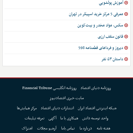
آموزش پولشویی
معرفی 5 مرکز خرید اسپیکر در تهران
سکس، مواد مخدر و بیت‌کوین
قانون سقف ارزی
دیروز و فرداهای قطعنامه 598
داستان ۵۳ نفر
روزنامه دنیای اقتصاد
روزنامه انگلیسی Financial Tribune
سایت خبری اقتصادنیوز
شبکه اینترنتی اقتصاد ایران
انتشارات دنیای اقتصاد
مرکز همایش‌ها
واحد توسعه دانش
همکاری با ما
آگهی
تعرفه تبلیغات
هفته نامه
درباره ما
تماس باما
آرشیو مجلات
اشتراک