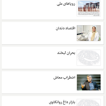
رویاهای ملی
اقتصاد دندان
بحران لبخند
اضطراب معاش
بازار داغ روانکاوی