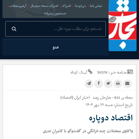
تماس باما
درباره ما
اشتراک
اشتراک نسخه دیجیتال
آرشیو مجلات
جستجوی پیشرفته
منو
شناسه خبر :
50576
لینک کوتاه
مجله ی 611 - شارحان رشد
اخبار
ایران (اقتصاد)
تاریخ انتشار:
شنبه ۲۶ مهر ۱۴۰۴
اقتصاد دوپاره
واکاوی معضلات چندخزانگی در گفت‌وگو با کامران ندری