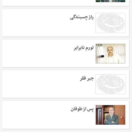
راز چسبندگی
تورم نابرابر
جبر فقر
پس از طوفان