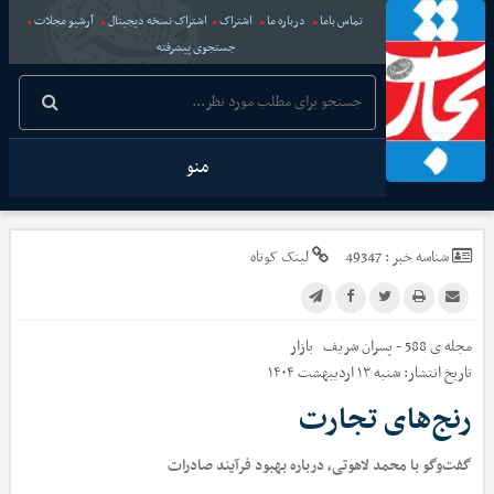
تماس باما
درباره ما
اشتراک
اشتراک نسخه دیجیتال
آرشیو مجلات
جستجوی پیشرفته
منو
شناسه خبر :
49347
لینک کوتاه
مجله ی 588 - پسران شریف
بازار
تاریخ انتشار:
شنبه ۱۳ اردیبهشت ۱۴۰۴
رنج‌های تجارت
گفت‌وگو با محمد لاهوتی، درباره بهبود فرآیند صادرات