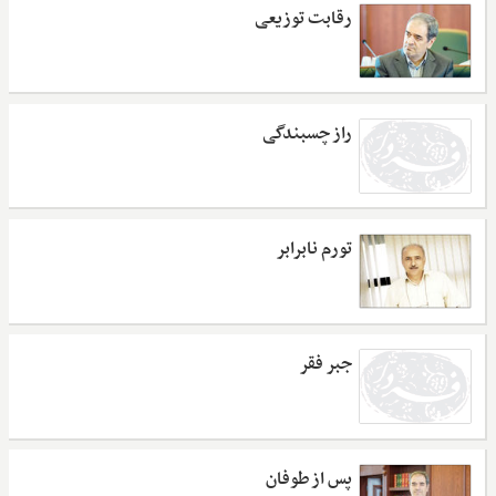
رقابت توزیعی
راز چسبندگی
تورم نابرابر
جبر فقر
پس از طوفان