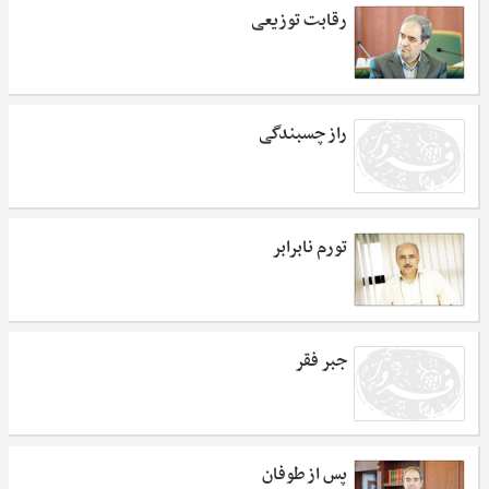
رقابت توزیعی
راز چسبندگی
تورم نابرابر
جبر فقر
پس از طوفان