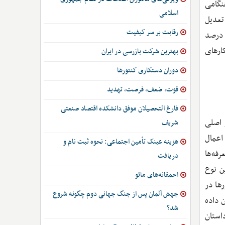
نگامی
اسلامی
تعدیل
رقابت بر سر کیفیت
 مصرف ایالات‌متحده می‌تواند تا 6 /2 درصد کاهش یابد، در حالی که در مدل ایستا با سرمایه ثابت، این کاهش تنها 6 /0 درصد
ارهای
بهترین شرکت بازرسی در ایران
دوران دستکاری کنتورها
قوت، ضعف، فرصت، تهدید
فارغ التحصیلان موفق دانشکده اقتصاد صنعتی
 اصلی
شریف
 اعمال
هزینه عینک تأمین اجتماعی: نحوه ثبت نام و
فه‌ها
دریافت
ن نوع
احمقانه‌های مائو
ها در
جهش آلمان پس از جنگ جهانی دوم چگونه شروع
مدت جنگ‌های تجاری» (Long-Run Effects of Trade Wars)، نشان داده
شد؟
استان