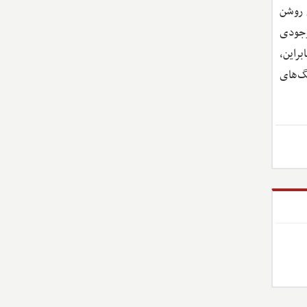
 روشن
وجودی
براین،
گ‌های