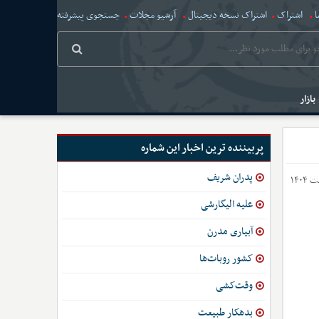
ا
اشتراک
اشتراک نسخه دیجیتال
آرشیو مجلات
جستجوی پیشرفته
بازار
پربیننده ترین اخبار این شماره
پدران شریف
علیه الیگارشی
آبیاری مدرن
کشور روبات‌ها
وقت‌کشی
بدهکار طبیعت