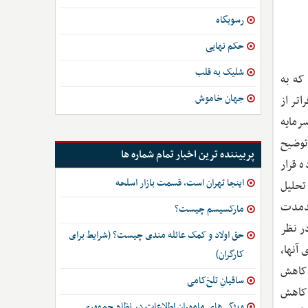
رسوبگاه
حکم نهایی
شلیک به قلب
 که به
جهان خاموش
اتر از
سرمایه
توضیح
پربیننده ترین اخبار تمام شماره ها
 قرار
اینجا تهران است، قسمت بازار اسلحه
تحلیل
لندمدت
مارکسیسم چیست؟
ر نظر
حق اولاد و کمک عائله مندی چیست؟ (شرایط برای
 آنها،
کارگران)
 کاهش
ساقیانِ تلخ‌کامی
 کاهش
ویژگی‌های ماموران اطلاعات در نظام جمهوری