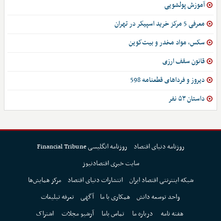
آموزش پولشویی
معرفی 5 مرکز خرید اسپیکر در تهران
سکس، مواد مخدر و بیت‌کوین
قانون سقف ارزی
دیروز و فرداهای قطعنامه 598
داستان ۵۳ نفر
روزنامه دنیای اقتصاد
روزنامه انگلیسی Financial Tribune
سایت خبری اقتصادنیوز
شبکه اینترنتی اقتصاد ایران
انتشارات دنیای اقتصاد
مرکز همایش‌ها
واحد توسعه دانش
همکاری با ما
آگهی
تعرفه تبلیغات
هفته نامه
درباره ما
تماس باما
آرشیو مجلات
اشتراک