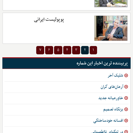
پوپولیست ایرانی
۷
۶
۵
۴
۳
۲
۱
پربیننده ترین اخبار این شماره
شلیک آخر
آرمان‌های گران
خاورمیانه جدید
بزنگاه تصمیم
افسانه خودساختگی
در تنگنای نااطمینانی