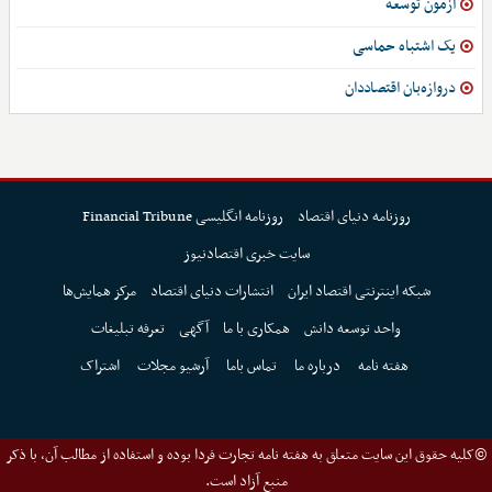
آزمون توسعه
یک اشتباه حماسی
دروازه‌بان اقتصاددان
روزنامه دنیای اقتصاد
روزنامه انگلیسی Financial Tribune
سایت خبری اقتصادنیوز
شبکه اینترنتی اقتصاد ایران
انتشارات دنیای اقتصاد
مرکز همایش‌ها
واحد توسعه دانش
همکاری با ما
آگهی
تعرفه تبلیغات
هفته نامه
درباره ما
تماس باما
آرشیو مجلات
اشتراک
©کلیه حقوق این سایت متعلق به هفته نامه تجارت فردا بوده و استفاده از مطالب آن، با ذکر
منبع آزاد است.