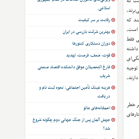
ست که
اسلامی
‌برند،
ند که
رقابت بر سر کیفیت
 است،
بهترین شرکت بازرسی در ایران
ی فقط
دوران دستکاری کنتورها
داشته
قوت، ضعف، فرصت، تهدید
گی‌ای
فارغ التحصیلان موفق دانشکده اقتصاد صنعتی
توجیه
شریف
ارند،
هزینه عینک تأمین اجتماعی: نحوه ثبت نام و
دریافت
ر خطر
احمقانه‌های مائو
ارهای
جهش آلمان پس از جنگ جهانی دوم چگونه شروع
شد؟