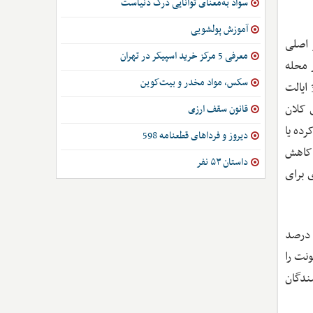
سواد به‌معنای توانایی درک دنیاست
آموزش پولشویی
گذارند. تمرکز اصلی
معرفی 5 مرکز خرید اسپیکر در تهران
 محله
سکس، مواد مخدر و بیت‌کوین
نسبت به توجیه‌پذیر بودن خشونت. مطالعه با استفاده از داده‌های بیش از 148 هزار زوج در 30 کشور با درآمد پایین و متوسط و 34 ایالت
 کلان
قانون سقف ارزی
که ازدواج کرده یا
دیروز و فرداهای قطعنامه 598
 کاهش
داستان ۵۳ نفر
 برای
 درصد
نت را
سندگان