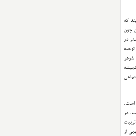
آنها می‌گویند که
ن چون
شتر در
توجیه
 شوهر
همیشه
تماعی
شاره می‌کنند پذیرش خشونت از سوی زنان، نشانه‌ای از ضعف یا ناتوانی آنها در جامعه (disempowerment) است.
ت. در
، تربیت
می از