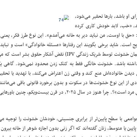
ای او باشد، بارها تحقیر می‌شود،
ند، «خب، لابد خودش کاری کرده
حق با اوست، من نباید دیر به خانه می‌آمدم». این نوع طرز فکر، یعنی 
یج است. شاید برخی بگویند این رفتارها «مسئله خانوادگی» است و نباید 
دخالت کرد، اما حقیقت این است که خشونت خانگی (یا همان خشونت توسط شریک زندگی IPV) نقض آشکار حقوق بش
ن داشته باشد. خشونت خانگی فقط به کتک زدن محدود نمی‌شود. گاهی ی
ن خانواده‌اش منع کند و وقتی زن اعتراض می‌کند، با تهدید یا تحقیر، 
یادی از این نوع خشونت‌ها در سکوت و بدون برخورد قانونی باقی می‌مانند
بسیاری از زنان فکر می‌کنند این رفتار «عادی» است یا «حق مرد است»؟. چرا هنوز در سال ۲۰۲۵، در قرن بیست‌ویکم،
جوامعی با سطح پایین‌تر از برابری جنسیتی، خودشان خشونت را توجیه می‌
ین یا متوسط، زنان گفته‌اند که اگر زنی بدون اجازه شوهر از خانه بیرون ب