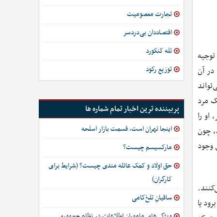
تجارت معصومیت
اقتصاددان بی‌دردسر
تله کنکورد
توجیه
توزیع رکود
در آن
ر است که می‌تواند
ک مرد
پربیننده ترین اخبار تمام شماره ها
او را
اینجا تهران است، قسمت بازار اسلحه
، چون
 چنین باورهایی وجود
مارکسیسم چیست؟
حق اولاد و کمک عائله مندی چیست؟ (شرایط برای
کارگران)
کنند.
ساقیانِ تلخ‌کامی
رود یا
ویژگی‌های ماموران اطلاعات در نظام جمهوری