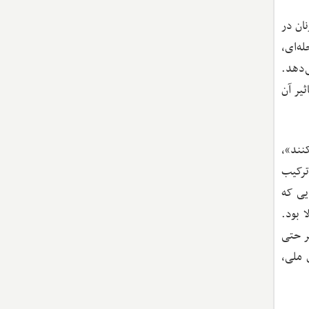
ان در
ه‌ای،
‌دهد.
ثیر آن
نند»،
ترکیب
یی که
 بود.
ر حتی
 ملی،