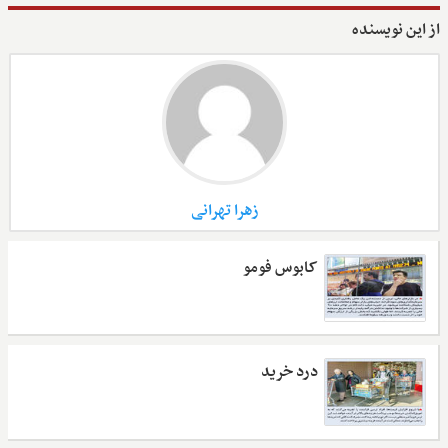
از این نویسنده
زهرا تهرانی
کابوس فومو
درد خرید