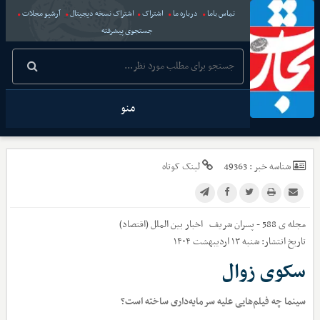
تماس باما
درباره ما
اشتراک
اشتراک نسخه دیجیتال
آرشیو مجلات
جستجوی پیشرفته
منو
شناسه خبر :
49363
لینک کوتاه
مجله ی 588 - پسران شریف
اخبار
بین الملل (اقتصاد)
تاریخ انتشار:
شنبه ۱۳ اردیبهشت ۱۴۰۴
سکوی زوال
سینما چه فیلم‌هایی علیه سرمایه‌داری ساخته است؟