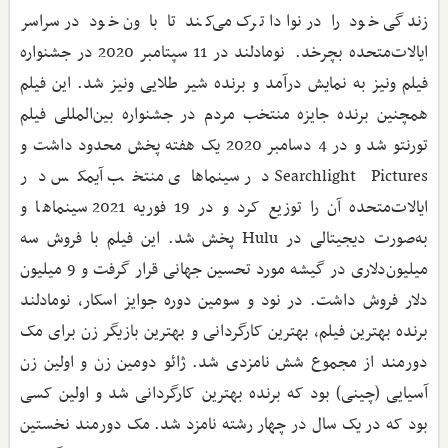
زندگی خود را در نوادا ترک می‌کند تا با ون خود در سراسر
ایالات‌متحده بچرخد. نومادلند در 11 سپتامبر 2020 در جشنواره
فیلم ونیز به نمایش درآمد و برنده شیر طلایی ونیز شد. این فیلم
همچنین برنده جایزه منتخب مردم در جشنواره بین‌المللی فیلم
تورنتو شد و در 4 دسامبر 2020 یک هفته پخش محدود داشت و
Searchlight Pictures در سینماهای منتخب آیمکس در
ایالات‌متحده آن را توزیع کرد و در 19 فوریه 2021 سینماها و
به‌صورت دیجیتالی در Hulu پخش شد. این فیلم با فروش سه
میلیون‌دلاری در گیشه مورد تحسین جهانی قرار گرفت و 9 میلیون
دلار فروش داشت. در نود و سومین دوره جوایز اسکار، نومادلند
برنده بهترین فیلم، بهترین کارگردانی و بهترین بازیگر زن برای مک
دورمند از مجموع شش نامزدی شد. ژائو دومین زن و اولین زن
آسیایی (چینی) بود که برنده بهترین کارگردانی شد و اولین کسی
بود که در یک سال در چهار رشته نامزد شد. مک دورمند نخستین