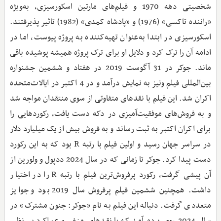
شخصیتی دهه 1970 و فیلم‌های مارتین اسکورسیزی، به‌ویژه
«راننده تاکسی» (1976) و «پادشاه کمدی» (1982) تاثیر پذیرفتند.
اسکورسیزی در ابتدا به‌عنوان تهیه‌کننده به پروژه پیوست، اما در
ادامه آن را ترک کرد و دلایل او برای ترک پروژه همیشه پوشیده باقی
ماند. جوکر در 31 آگوست 2019 در هفتاد و ششمین جشنواره
بین‌المللی فیلم ونیز به نمایش درآمد و در 4 اکتبر در ایالات‌متحده
اکران شد. این فیلم با نقدهای متفاوتی از سوی منتقدان مواجه شد
و به فروش‌های موفقیت‌آمیزی در دکه دست یافت، رکوردهایی را
برای اکران اکتبر به ثبت رساند و به فروش بیش از یک میلیارد دلار
در سراسر جهان رسید و اولین فیلم با رتبه R بود که به این رکورد
دست پیدا کرد. جوکر تا زمانی که در سال 2024 ددپول و ولورین از
آن پیشی گرفت، رکورد پرفروش‌ترین فیلم با رتبه R را در اختیار
داشت. همچنین ششمین فیلم پرفروش سال 2019 بود و جوایز
متعددی گرفت. دنباله این فیلم به نام «جوکر: جنون مشترک» در
سال 2024 روی پرده آمد که با نقدهای منفی و عملکرد بی‌نظیر