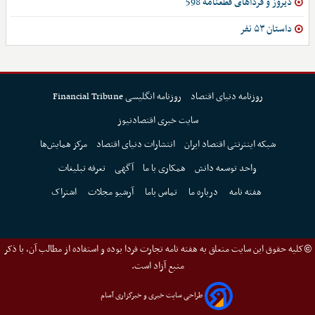
دیروز و فرداهای قطعنامه 598
داستان ۵۳ نفر
روزنامه دنیای اقتصاد
روزنامه انگلیسی Financial Tribune
سایت خبری اقتصادنیوز
شبکه اینترنتی اقتصاد ایران
انتشارات دنیای اقتصاد
مرکز همایش‌ها
واحد توسعه دانش
همکاری با ما
آگهی
تعرفه تبلیغات
هفته نامه
درباره ما
تماس باما
آرشیو مجلات
اشتراک
©کلیه حقوق این سایت متعلق به هفته نامه تجارت فردا بوده و استفاده از مطالب آن، با ذکر
منبع آزاد است.
طراحی سایت خبری و خبرگزاری آسام