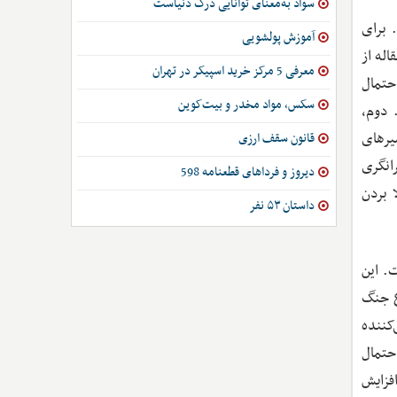
سواد به‌معنای توانایی درک دنیاست
 برای
آموزش پولشویی
له از
معرفی 5 مرکز خرید اسپیکر در تهران
حتمال
سکس، مواد مخدر و بیت‌کوین
راه است. دوم،
فزایش 8 /1درصدی در مرگ‌ومیرهای
قانون سقف ارزی
ن ویرانگری
دیروز و فرداهای قطعنامه 598
 بردن
داستان ۵۳ نفر
. این
ع جنگ
کننده
حتمال
فزایش