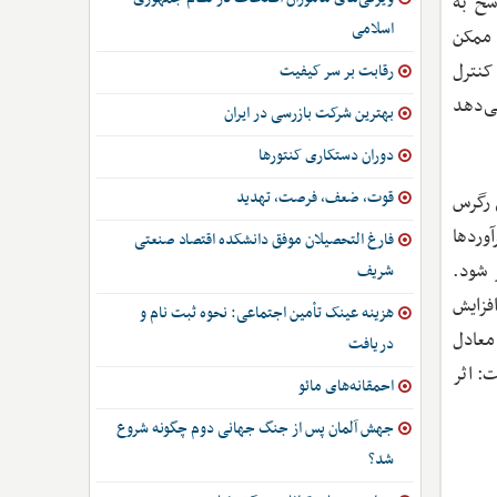
سخ به
اسلامی
 ممکن
کنترل
رقابت بر سر کیفیت
ی‌دهد
بهترین شرکت بازرسی در ایران
دوران دستکاری کنتورها
قوت، ضعف، فرصت، تهدید
 رگرس
وردها
فارغ التحصیلان موفق دانشکده اقتصاد صنعتی
 شود.
شریف
فزایش
هزینه عینک تأمین اجتماعی: نحوه ثبت نام و
ی نظامی -که معادل
دریافت
پایدار است: اثر
احمقانه‌های مائو
جهش آلمان پس از جنگ جهانی دوم چگونه شروع
شد؟