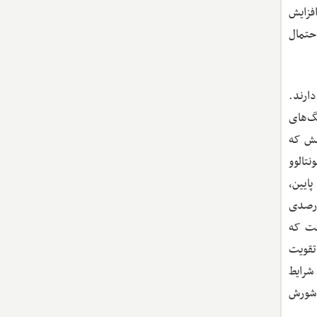
فزایش
ه‌های نظامی، احتمال
دارند.
گ‌های
سش که
تالوو
پایین،
یچ اثر قابل‌توجهی بر احتمال جنگ داخلی ندارد. در مقابل، در جوامع با قطب‌بندی قومی بالا، افزایش ۱۲درصدی
 است که
تقویت
شرایط
 شورش