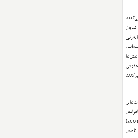
‌کنند
 فیرون
نه‌زنی
‌اند،
هش‌ها
و تعهدات حقوقی
، پاول (2006) و والتر (2009) استدلال می‌کنند
ت‌های
 و فلتر (2011) نشان می‌دهند افزایش
حضور نظامی آمریکا در عراق، زمانی که با بهبود حکمرانی محلی همراه شد، به کاهش حمله‌های شورشیان منجر شد. فیرون و لیتین (2003)
 کاهش