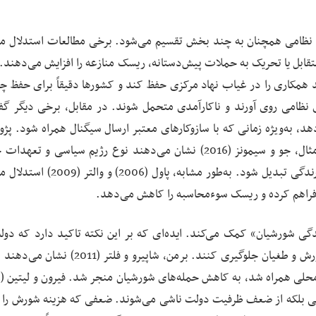
های نظامی همچنان به چند بخش تقسیم می‌شود. برخی مطالعات استدلال می
متقابل یا تحریک به حملات پیش‌دستانه، ریسک منازعه را افزایش می‌دهند.
واند همکاری را در غیاب نهاد مرکزی حفظ کند و کشورها دقیقاً برای حفظ چا
ظامی روی آورند و ناکارآمدی متحمل شوند. در مقابل، برخی دیگر گفته
د، به‌ویژه زمانی که با سازوکارهای معتبر ارسال سیگنال همراه شود. پژو
تلاش کرده‌اند این دیدگاه‌ها را به هم نزدیک کنند. برای مثال، جو و سیمونز (2016) نشان می‌دهند نوع رژیم سیاسی 
بین‌المللی تعیین می‌کنند که چگونه قدرت نظامی به بازدارندگی تبدیل شود. به‌طور مشابه
ا فراهم کرده و ریسک سوءمحاسبه را کاهش می‌دهد.
ندگی شورشیان» کمک می‌کند. ایده‌ای که بر این نکته تاکید دارد که دول
قوی می‌توانند با افزایش هزینه مورد انتظار مخالفت، از شورش و طغیان جلوگیری کنند. برمن، شاپیرو
یتی بلکه از ضعف ظرفیت دولت ناشی می‌شوند. ضعفی که هزینه شورش را