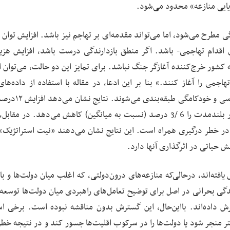
ویایی منازعه» محدود می‌شود.
دگی مطرح می‌شود، اما می‌تواند مقدمه‌ای بر تهاجم نیز باشد. افزایش توان
 اقدام تهاجمی- باشد. اگر منطق بازدارندگی درست باشد، افزایش هزین
ه کشور خرج‌کننده آغازگر جنگ نباشد. برای تمایز این دو حالت، می‌توان 
می را آغاز کنند.» بنا بر این ادعا، در مقاله با استفاده از داده‌های 
«Varieties of Democracy»، کشورها به دو گروه دموکراس
هزینه‌های نظامی در دموکراسی‌ها، احتمال وقوع منازعه در بلندمدت را 6 /3 درصد (نسبت به میانگین) کاهش می‌دهد. در
ومت‌های خودکامه با افزایش 84 /0درصدی در خطر درگیری همراه است. این نتایج نشان می‌دهند «نیت استرات
ش حیاتی در اثرگذاری آنها دارد.
ته‌اند، درحالی‌که منازعه‌های درون‌دولتی، که اغلب میان دولت‌ها و باز
ندگی بحرانی در اصل برای توضیح تعامل‌های راهبردی میان دولت‌ها توسعه 
ش داده‌اند. بااین‌حال، این گسترش بدون مناقشه نبوده است. برخی اس
 منجر شود یا دولت‌ها را در سرکوب اقلیت‌ها جسور کند و در نتیجه خط