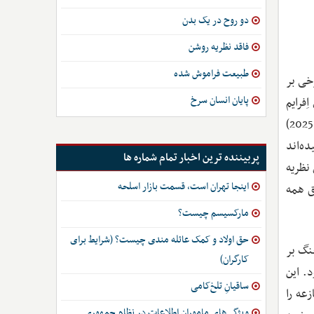
دو روح در یک بدن
فاقد نظریه روشن
طبیعت فراموش شده
رخی بر
پایان انسان سرخ
ِفرایم
بنملچ از دانشگاه شمال غربی آمریکا و جوآو مونتیرو از موسسه علم اقتصاد و مالی اینائودی در ایتالیا در مقاله‌ای که به‌تازگی (آگوست 2025)
ه‌اند
پربیننده ترین اخبار تمام شماره ها
 نظریه
اینجا تهران است، قسمت بازار اسلحه
ات دقیق همه
مارکسیسم چیست؟
حق اولاد و کمک عائله مندی چیست؟ (شرایط برای
نگ بر
کارگران)
. این
ساقیانِ تلخ‌کامی
عه را
ویژگی‌های ماموران اطلاعات در نظام جمهوری