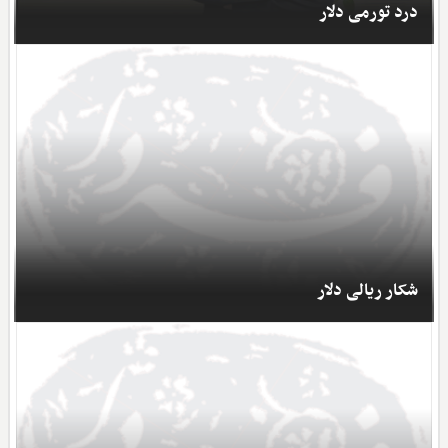
درد تورمی دلار
شکار ریالی دلار