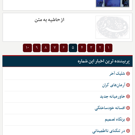
از حاشیه به متن
۱۰
۹
۸
۷
۶
۵
۴
۳
۲
۱
پربیننده ترین اخبار این شماره
شلیک آخر
آرمان‌های گران
خاورمیانه جدید
افسانه خودساختگی
بزنگاه تصمیم
در تنگنای نااطمینانی