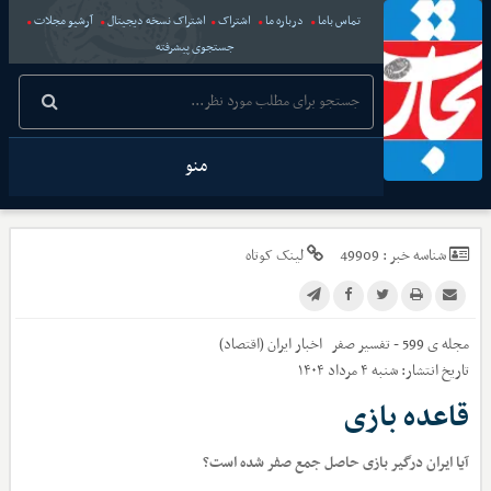
تماس باما
درباره ما
اشتراک
اشتراک نسخه دیجیتال
آرشیو مجلات
جستجوی پیشرفته
منو
شناسه خبر :
49909
لینک کوتاه
مجله ی 599 - تفسیر صفر
اخبار
ایران (اقتصاد)
تاریخ انتشار:
شنبه ۴ مرداد ۱۴۰۴
قاعده بازی
آیا ایران درگیر بازی حاصل ‌جمع صفر شده است؟