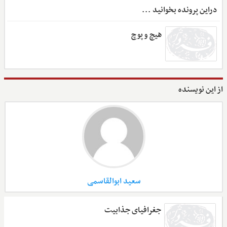
دراین پرونده بخوانید ...
هیچ و پوچ
از این نویسنده
سعید ابوالقاسمی
جغرافیای جذابیت