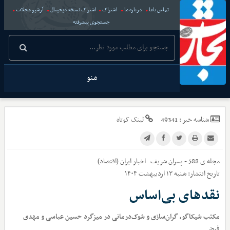
تماس باما
درباره ما
اشتراک
اشتراک نسخه دیجیتال
آرشیو مجلات
جستجوی پیشرفته
منو
شناسه خبر :
49341
لینک کوتاه
مجله ی 588 - پسران شریف
اخبار
ایران (اقتصاد)
تاریخ انتشار:
شنبه ۱۳ اردیبهشت ۱۴۰۴
نقدهای بی‌اساس
مکتب شیکاگو، گران‌سازی و شوک‌درمانی در میزگرد حسین عباسی و مهدی
فیضی