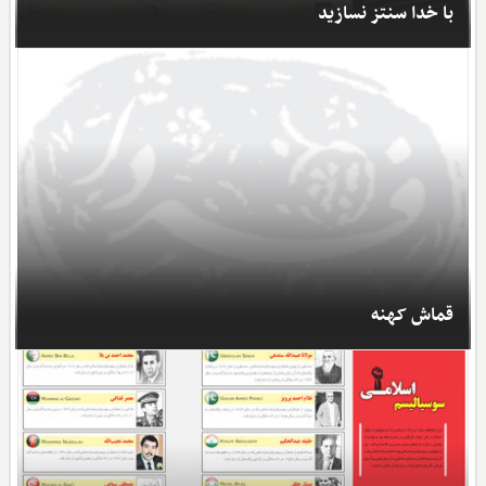
با خدا سنتز نسازید
قماش کهنه