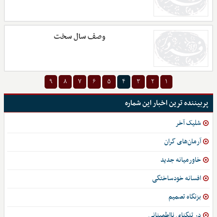
وصف سال سخت
۹
۸
۷
۶
۵
۴
۳
۲
۱
پربیننده ترین اخبار این شماره
شلیک آخر
آرمان‌های گران
خاورمیانه جدید
افسانه خودساختگی
بزنگاه تصمیم
در تنگنای نااطمینانی