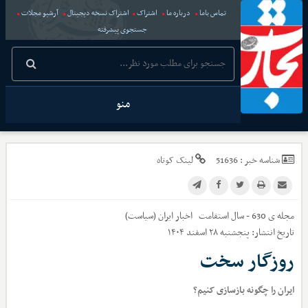
تماس باما
درباره ما
اشتراک
اشتراک نسخه دیجیتال
آرشیو مجلات
جستجوی پیشرفته
منو
شناسه خبر :
51636
لینک کوتاه
مجله ی 630 - سال استقامت
اخبار
ایران (سیاست)
تاریخ انتشار:
پنجشنبه ۲۸ اسفند ۱۴۰۴
روزگار سخت
ایران را چگونه بازسازی کنیم؟