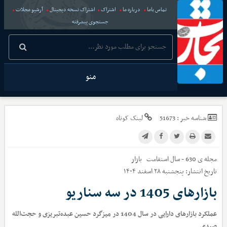
تماس باما
درباره ما
اشتراک
اشتراک نسخه دیجیتال
آرشیو مجلات
جستجوی پیشرفته
منو
شناسه خبر :
51673
لینک کوتاه
مجله ی 630 - سال استقامت
بازار
تاریخ انتشار:
پنجشنبه ۲۸ اسفند ۱۴۰۴
بازارهای 1405 در سه سناریو
عملکرد بازارهای دارایی در سال 1404 در میزگرد حسین عبده‌تبریزی و حجت‌الله
صیدی