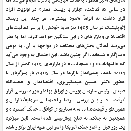
سال‌های اخیر معمولاً با هدف «بازدهی بالاتر» انجام می‌شد اما
در سالی که گذشت، «بازار با ریسک کمتر» در اولویت افراد
قرار داشت نه الزاماً «سود بیشتر». هر چند این ریسک
ژئوپلیتیک در سال 1405 نیز سایه خودش را بر سر فعالیت‌های
اقتصادی و بازارهای دارایی سنگین خواهد کرد، اما به نظر
می‌رسد فعالان بخش‌های مختلف در مواجهه با آن، به نوعی
«سازگار» شده‌اند. اگر چنین باشد، این احتمال به‌ وجود می‌آید
که «التهابات» و «هیجانات» در بازارهای 1405 کمتر از سال
1404 باشد. چشم‌انداز بازارها در سال 1405، در میزگردی با
حضور دکتر حسین عبده‌تبریزی، اقتصاددان و حجت‌الله
صیدی، رئیس سازمان بورس و اوراق بهادار مورد بررسی قرار
گرفت. در این بررسی، رفتار احتمالی سرمایه‌گذاران و
همین‌طور قیمت‌ها با سه سناریوی توافق، جنگ گسترده و
همچنین نه جنگ، نه صلح پیش‌بینی شده است. (این میزگرد
یک روز قبل از آغاز جنگ آمریکا و اسرائیل علیه ایران برگزار شده