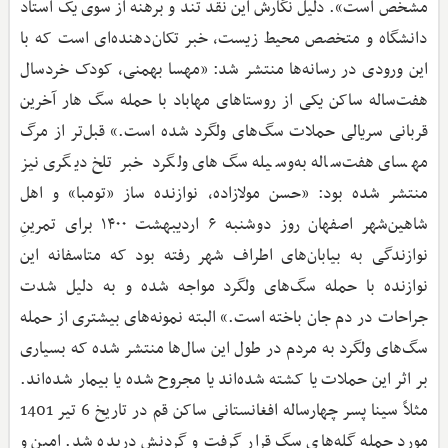
مشخص است». دلیل نگارش این نقد تند و برهنه از سوی یک استاد
دانشگاه و متخصص محیط‌ زیست، خبر تکان‌دهنده‌ای است که با
این ورودی در رسانه‌ها منتشر شد: «مهسا بهمنی، کودک خردسال
هفت‌ساله ساکن یکی از روستاهای مهاباد با حمله سگ هار آخرین
قربانی سریالی حملات سگ‌های ولگرد شده است.» قبل‌تر از مرگ
مهسای هفت‌ساله به‌وسیله سگ‌های ولگرد خبر تلخ دیگری نیز
منتشر شده بود: «حسن مولازاده، نوازنده ساز «تومبا» و اهل
شاهین‌شهر اصفهان روز دوشنبه ۶ اردیبهشت ۱۴۰۰ برای تمرینِ
نوازندگی به بیابان‌های اطراف شهر رفته بود که متاسفانه این
نوازنده با حمله سگ‌های ولگرد مواجه شده و به دلیل شدت
جراحات در دم جان باخته است.» البته نمونه‌های بیشتری از حمله
سگ‌های ولگرد به مردم در طول این سال‌ها منتشر شده که بسیاری
بر اثر این حملات یا کشته شده‌اند یا مجروح شده یا بیمار شده‌اند.
مثلاً سینا پسر چهارساله افغانستانی ساکن قم در تاریخ 6 تیر 1401
مورد حمله گله‌های سگ قرار گرفت و گردنش دریده شد. امین و