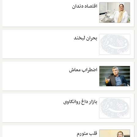
اقتصاد دندان
بحران لبخند
اضطراب معاش
بازار داغ روانکاوی
قلب متورم