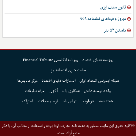
قانون سقف ارزی
دیروز و فرداهای قطعنامه 598
داستان ۵۳ نفر
روزنامه دنیای اقتصاد
روزنامه انگلیسی Financial Tribune
سایت خبری اقتصادنیوز
شبکه اینترنتی اقتصاد ایران
انتشارات دنیای اقتصاد
مرکز همایش‌ها
واحد توسعه دانش
همکاری با ما
آگهی
تعرفه تبلیغات
هفته نامه
درباره ما
تماس باما
آرشیو مجلات
اشتراک
©کلیه حقوق این سایت متعلق به هفته نامه تجارت فردا بوده و استفاده از مطالب آن، با ذکر
منبع آزاد است.