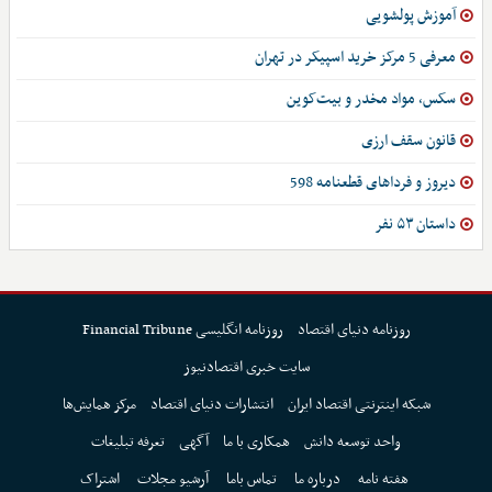
آموزش پولشویی
معرفی 5 مرکز خرید اسپیکر در تهران
سکس، مواد مخدر و بیت‌کوین
قانون سقف ارزی
دیروز و فرداهای قطعنامه 598
داستان ۵۳ نفر
روزنامه دنیای اقتصاد
روزنامه انگلیسی Financial Tribune
سایت خبری اقتصادنیوز
شبکه اینترنتی اقتصاد ایران
انتشارات دنیای اقتصاد
مرکز همایش‌ها
واحد توسعه دانش
همکاری با ما
آگهی
تعرفه تبلیغات
هفته نامه
درباره ما
تماس باما
آرشیو مجلات
اشتراک