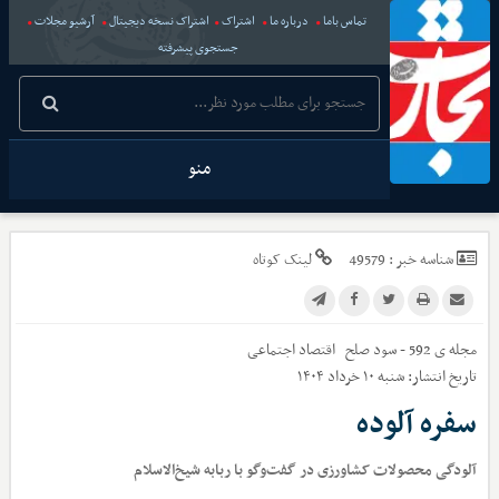
تماس باما
درباره ما
اشتراک
اشتراک نسخه دیجیتال
آرشیو مجلات
جستجوی پیشرفته
منو
شناسه خبر :
49579
لینک کوتاه
مجله ی 592 - سود صلح
اقتصاد اجتماعی
تاریخ انتشار:
شنبه ۱۰ خرداد ۱۴۰۴
سفره آلوده
آلودگی محصولات کشاورزی در گفت‌وگو با ربابه شیخ‌الاسلام