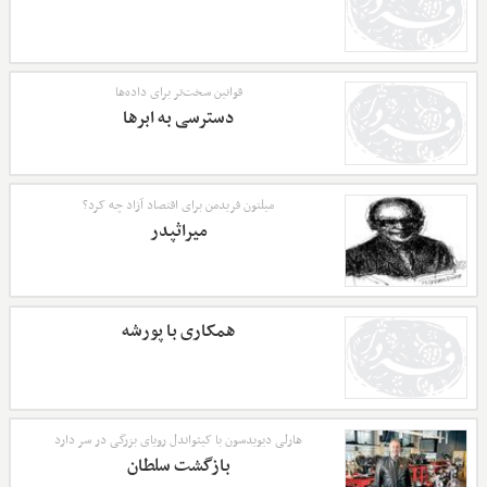
قوانین سخت‌تر برای داده‌ها
دسترسی به ابرها
میلتون فریدمن برای اقتصاد آزاد چه کرد؟
میراثپدر
همکاری با پورشه
هارلی دیویدسون با کیثواندل رویای بزرگی در سر دارد
بازگشت سلطان