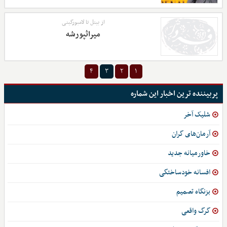
از بیتل تا لامبورگینی
میراثپورشه
۴
۳
۲
۱
پربیننده ترین اخبار این شماره
شلیک آخر
آرمان‌های گران
خاورمیانه جدید
افسانه خودساختگی
بزنگاه تصمیم
گرگ واقعی