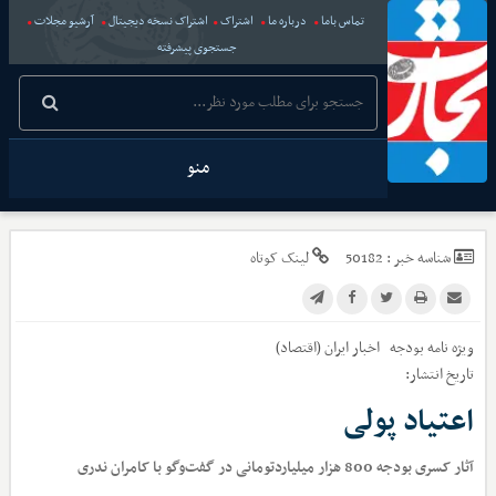
تماس باما
درباره ما
اشتراک
اشتراک نسخه دیجیتال
آرشیو مجلات
جستجوی پیشرفته
منو
شناسه خبر :
50182
لینک کوتاه
ویژه نامه بودجه
اخبار
ایران (اقتصاد)
تاریخ انتشار:
اعتیاد پولی
آثار کسری بودجه 800 هزار میلیاردتومانی در گفت‌وگو با کامران ندری