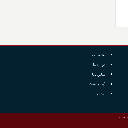
هفته نامه
درباره ما
تماس باما
آرشیو مجلات
اشتراک
د است.