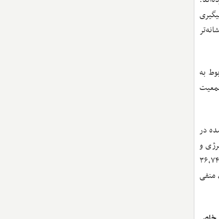
یگیری
نه‌تر
وط به
جمعیت
ه و خارج‌شده در
انرژی و
بل توجهی دارند. بر اساس داده‌های موجود، استان‌های تهران، البرز و یزد به ترتیب با ۱۶۶,۲۹۰، ۱۰۴,۲۳۲ و ۳۶,۷۴۶
شترین میزان جذب خالص مهاجر را داشته‌اند، در حالی که استان‌های خوزستان، لرستان و کرمانشاه با به ترتیب منفی ۸۱,۸۵۹، منفی
ق خاص