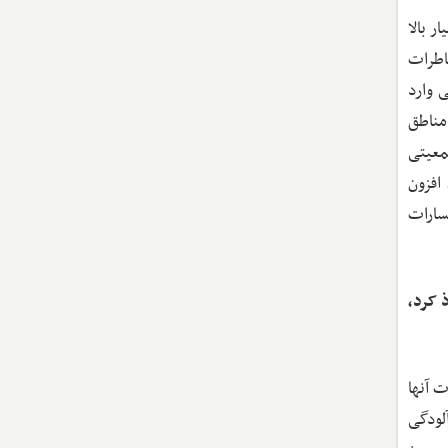
ر بالا
اطرات
 وارد
مناطق
معیتی
افزون
سارات
 کرد،
 آنها
لودگی