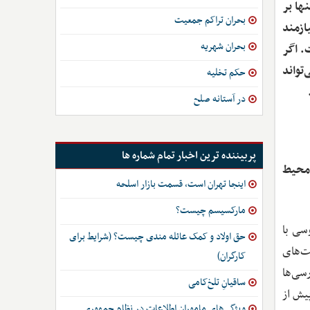
ها بر
بحران تراکم جمعیت
ازمند
بحران شهریه
. اگر
تواند
حکم تخلیه
در آستانه صلح
پربیننده ترین اخبار تمام شماره ها
 محیط
اینجا تهران است، قسمت بازار اسلحه
مارکسیسم چیست؟
سی با
حق اولاد و کمک عائله مندی چیست؟ (شرایط برای
ت‌های
کارگران)
سی‌ها
ساقیانِ تلخ‌کامی
یش از
ویژگی‌های ماموران اطلاعات در نظام جمهوری