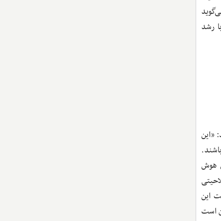
‌گوید
ا رشد
: «این
اشند.
ی هوش
احیتی
ت این
ن است