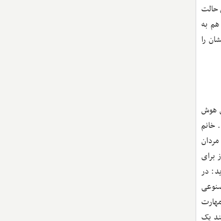
ن حالت
هم به
ان را
ص هوش
. خانم
ه مردان
 برای
د. خانم کوک می‌گوید: در
مصنوعی
مهارت
ند یک