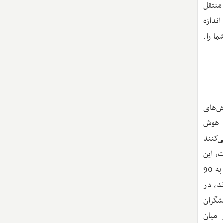
 منتقل
ندازه
ا را.
ش‌های
در مورد هوش
‌کنند
، این
شکاف بیشتر خواهد شد. حدود 45 درصد از زنان در نشریات هوش مصنوعی در سراسر جهان مشارکت دارند، در حالی که نزدیک به 90
 نوشته‌اند، در
هشگران
نش در میان