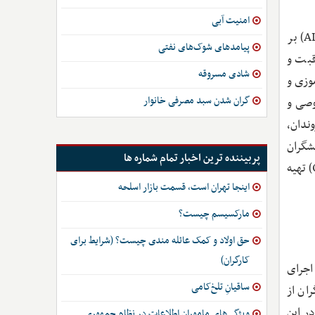
امنیت آبی
به‌تازگی گزارشی از سوی بانک توسعه بین‌آمریکایی (IDB) و یونسکو منتشر شده که به بررسی نقش سیستم‌های هوش مصنوعی (AI) بر
پیامدهای شوک‌های نفتی
قبت و
شادی مسروقه
وزی و
گران شدن سبد مصرفی خانوار
خش خصوصی و
وندان،
شگران
پربیننده ترین اخبار تمام شماره ها
IDB، مرکز فناوری و دموکراسی Minderoo در دانشگاه کمبریج و آکسفورد، یونسکو و سازمان همکاری‌های اقتصادی و توسعه (OECD) تهیه
اینجا تهران است، قسمت بازار اسلحه
مارکسیسم چیست؟
حق اولاد و کمک عائله مندی چیست؟ (شرایط برای
کارگران)
اجرای
ساقیانِ تلخ‌کامی
ان از
ر این
ویژگی‌های ماموران اطلاعات در نظام جمهوری