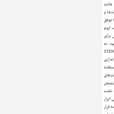
مانند
‌ها و
ا موفق
 لزوم
 برای
 می‌شود. به
ی از استراتژی هوش مصنوعی پان‌کانادایی، برنامه AI برای Good Summer Lab (AI4Good Lab) به زنان در زمینه‌های STEM
ندازی
تفاده
ت‌های
 تبعیض
ه تحت
ابزار
 قرار