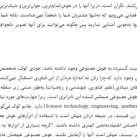
نند، نگران است، «زیرا آنها را در خوش‌اندام‌ترین، جوان‌ترین و شیک‌تری
ضایی می‌رویم که نه‌تنها مشتریان شما را شخصاً نمی‌شناسند، بلکه شما 
ا به‌خوبی آشنایی ندارید پس چگونه می‌توانید برای آنها تصویر دلخواهش
موقعیت گسترده به هوش مصنوعی وجود داشته باشد، جودی کوک، متخص
وجود دارد که چرا زنان به اندازه مردان از این فناوری استقبال نمی‌کنند
 است، می‌گوید: «زمینه‌های بنیادی [علم، فناوری، مهندسی و ریاضیات] به‌طور سنتی زیر سلط
 هوش مصنوعی منعکس‌کننده این نابرابری است، زیرا مهارت‌های مورد نیاز
هوش مصنوعی ریشه در رشته‌های Stem (مخفف Science technology, engineering, mathematic) دار
‌های بنیادی زن هستند، در نتیجه «زنان ممکن است با استفاده از ابزارهای هوش 
احساس اعتماد‌به‌نفس کمتری داشته باشند. اگرچه بسیاری از ابزارها به 
اهر نبینند، ممکن است آنها را آزمایش نکنند. هوش مصنوعی همچنان مان