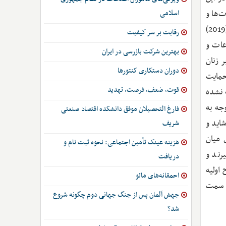
‌ها و
اسلامی
مشاغل دیجیتال را نشان می‌دهد و اینکه چگونه دولت‌ها، شرکت‌ها و جوامع باید برای رفع این شکاف‌ها تلاش کنند. ائتلاف یونسکو (2019)
رقابت بر سر کیفیت
 اطلاعات و
بهترین شرکت بازرسی در ایران
ر زنان
دوران دستکاری کنتورها
حمایت
قوت، ضعف، فرصت، تهدید
 نشده
وجه به
فارغ التحصیلان موفق دانشکده اقتصاد صنعتی
اید و
شریف
 میان
هزینه عینک تأمین اجتماعی: نحوه ثبت نام و
رند و
دریافت
 2025 تقویت می‌کند- طرح اولیه
احمقانه‌های مائو
ه سمت
جهش آلمان پس از جنگ جهانی دوم چگونه شروع
شد؟