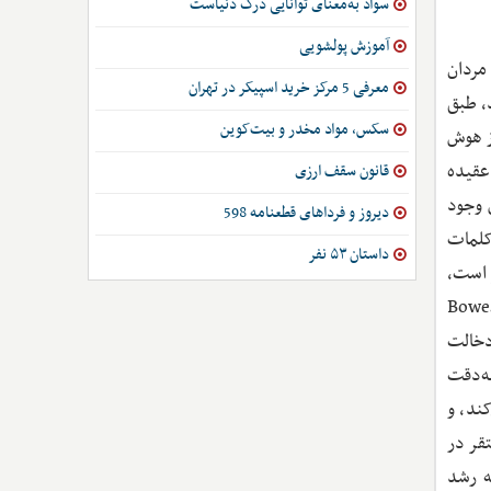
سواد به‌معنای توانایی درک دنیاست
آموزش پولشویی
مردان
معرفی 5 مرکز خرید اسپیکر در تهران
یرند، طبق
سکس، مواد مخدر و بیت‌کوین
ه از هوش
عقیده
قانون سقف ارزی
 وجود
دیروز و فرداهای قطعنامه 598
 کلمات
داستان ۵۳ نفر
نیز در لندن مستقر است،
یی کند. خانم بیسترام موسس آژانس خواستگاری Bowes-Lyon
 دخالت
ه‌دقت
کند، و
قر در
ه رشد