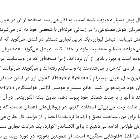
ال پیش بسیار محبوب شده است، به نظر می‌رسد استفاده از آن در میان 
از زنان باشد. در حالی که اکنون 54 درصد از مردان هوش مصنوعی را در زندگی حرفه‌ای یا شخصی خود به کار می‌گ
 میزان به 35 درصد در زنان کاهش می‌یابد. میشل لیوارز، یک مربی تجاری مستقر در لندن، می‌گوید ک
ا می‌خواهد صدا و شخصیت خود را حفظ کند. میشل می‌گوید: «مشتریان 
بوده است و بهره زیادی از آن برده‌اند، زیرا نسخه‌ای که در وب‌سایت من
افرادی که من را می‌شناسند به وب‌سایتم رفته‌اند و می‌گویند می‌توانند
من را بشنوند و بلافاصله بگویند که این خودم هستم.» در همین حال، هیلی بیسترام (Hayley Bystram)، که وی 
وسوسه نشده است که با استفاده از هوش مصنوعی در زمان خود صرفه‌جو
ت می‌کند تا آنها را با جفت همفکر خود پیوند دهد، بدون اینکه الگوریتمی در آن
ی مانند چت جی‌پی‌تی استفاده کنیم، در پروفایل‌های اعضای ماست که ب
ا برای من، شناخت دقیق و ارتباط نزدیک با اعضا را از فرآیند کار خارج می‌
 روش طولانی ادامه می‌دهیم.» برای الکساندرا کوارد، یک شرکت تجاری مست
توا فقط «فتوشاپی سنگین» است. او همچنین به‌ویژه در مورد روند رو ب