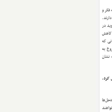
فکر و
ارند.
ید در
 کاهش
نی که
وع به
 نشان
 کرد.
‌حل‌ها
واهند