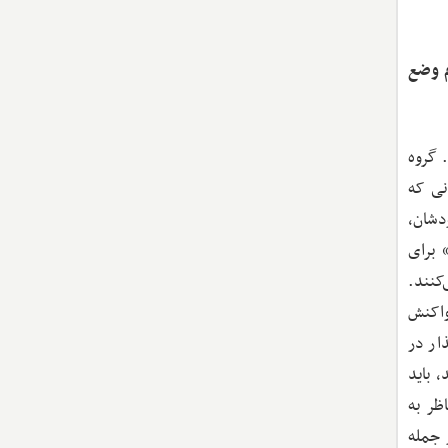
م وضع
 گروه
نی که
دشان،
 برای
ق می‌کنند.
واکنش
ار در
، باید
ظر به
 جمله