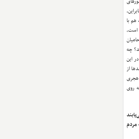
ورهای
براین،
هم با
 است،
امیان
د؟ چه
ر این
ها از
ت ممکن است. بانک مرکزی امکان این را که پول چاپ نکند، دارد. در برخی کشورها همانند ایران، از همان اوایل دهه 50 هجری
ه روی
یابند
 مردم