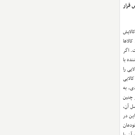
 قرار
الایش
الاها
. اگر
نده با
یی را
الایی
ی، به
 چنین
ل آن،
ین در
ودمان
آن را