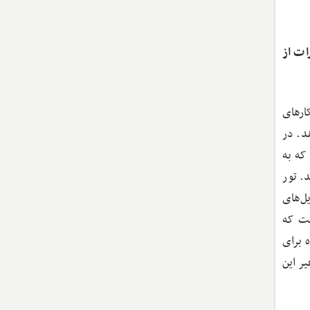
ات از
ارهای
د. در
که به
. تور
ل‌های
ست که
 برای
ر این