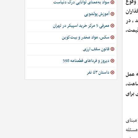
 وقوع
سواد به‌معنای توانایی درک دنیاست
ذاران
آموزش پولشویی
د، در
معرفی 5 مرکز خرید اسپیکر در تهران
قیمت،
سکس، مواد مخدر و بیت‌کوین
قانون سقف ارزی
دیروز و فرداهای قطعنامه 598
داستان ۵۳ نفر
ه عمل
ن باشد، در ابتدای دولت، قیمت محصولات لبنی از مدل دستوری خارج شد اما کمتر از 24 ساعت،
 برای
 مبنای
مسئله