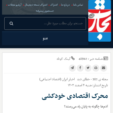
تماس باما
درباره ما
اشتراک
اشتراک نسخه دیجیتال
آرشیو مجلات
جستجوی پیشرفته
منو
شناسه خبر :
48962
لینک کوتاه
مجله ی 582 - خطای دید
اخبار
ایران (اقتصاد اجتماعی)
تاریخ انتشار:
شنبه ۴ اسفند ۱۴۰۳
محرک اقتصادی خودکشی
آدم‌ها چگونه به پایان راه می‌رسند؟