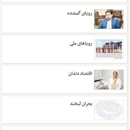
رویای گمشده
رویاهای ملی
اقتصاد دندان
بحران لبخند