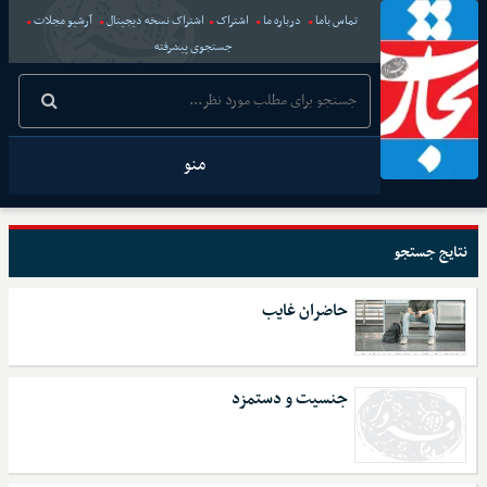
تماس باما
درباره ما
اشتراک
اشتراک نسخه دیجیتال
آرشیو مجلات
جستجوی پیشرفته
منو
نتایج جستجو
حاضران غایب
جنسیت و دستمزد