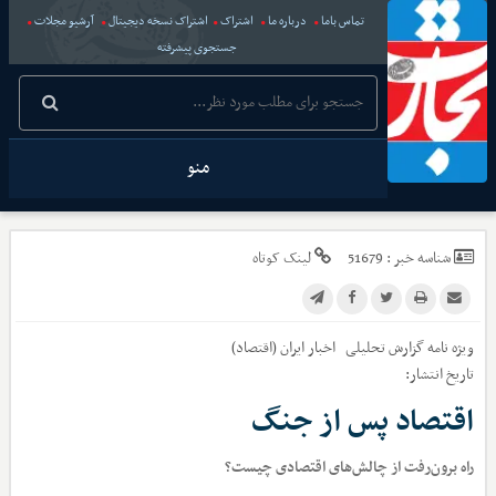
تماس باما
درباره ما
اشتراک
اشتراک نسخه دیجیتال
آرشیو مجلات
جستجوی پیشرفته
منو
شناسه خبر :
51679
لینک کوتاه
ویژه نامه گزارش تحلیلی
اخبار
ایران (اقتصاد)
تاریخ انتشار:
اقتصاد پس از جنگ
راه برون‌رفت از چالش‌های اقتصادی چیست؟