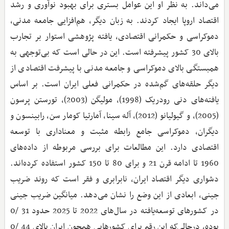
می‌داند. به نظر او این عوامل بستری برای بهبود نوآوری و رشد
اقتصاد اروپا ایجاد کردند. به زبان دیگر، هم‌افزایی جامعه مدنی،
دموکراسی و حکمرانی اقتصادی، یافته پژوهشی استوار بر تجارب
بالای 30 کشور پیشرفته است. این در حالی است که بی‌توجهی به
همبستگی بالای دموکراسی و جامعه مدنی با پیشرفت اقتصادی از
دیگر حلقه‌های گم‌شده در حکمرانی فعلی ایران است. بر اساس
یافته‌های دنی رودریک (1998)، مولیگن (2003)، تورستن پرسون
(2005)، و گیولیانو (2012)، آله سینا، آمارتیا کومار سن، رابینسون و
دیگران، دموکراسی جامع رابطه مثبت و معناداری با توسعه
اقتصادی دارد. این مطالعات برای بررسی مربوطه از داده‌های
1960 تا ادامه قرن 21 و برای 80 تا 150 کشور استفاده کرده‌اند.
دشواری دیگر اقتصاد ایران، نابرابری و فقر است که روند ضریب
جینی، ابعادی از این وضع را نشان می‌دهد. میانگین ضریب جینی
در کشورهای توسعه‌یافته در سال‌های 2022 تا 2025 حدود 31 /0
بوده، درحالی‌که این رقم برای کشورهایی همچون ایران بالای 44 /0