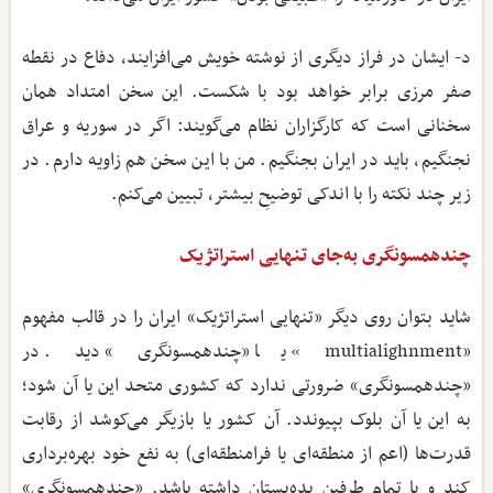
د- ایشان در فراز دیگری از نوشته خویش می‌افزایند، دفاع در نقطه
صفر مرزی برابر خواهد بود با شکست. این سخن امتداد همان
سخنانی است که کارگزاران نظام می‌گویند: اگر در سوریه و عراق
نجنگیم، باید در ایران بجنگیم. من با این سخن هم زاویه دارم. در
زیر چند نکته را با اندکی توضیحِ بیشتر، تبیین می‌کنم.
چندهمسونگری به‌جای تنهایی استراتژیک
شاید بتوان روی دیگر «تنهایی استراتژیک» ایران را در قالب مفهوم
«multialighnment» یا «چندهمسونگری» دید. در
«چندهمسونگری» ضرورتی ندارد که کشوری متحد این یا آن شود؛
به این یا آن بلوک بپیوندد. آن کشور یا بازیگر می‌کوشد از رقابت
قدرت‌ها (اعم از منطقه‌ای یا فرامنطقه‌ای) به نفع خود بهره‌برداری
کند و با تمام طرفین بده‌بستان داشته باشد. «چندهمسونگری»