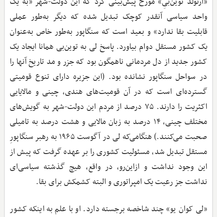
«آرنولد توین‌بیِ» مورخ پیش‌بینی کرد که این دولت-شهر «به یک
واحد سیاسی آنقدر کوچک تبدیل ‌شده که دیگر به‌طور عملی
قابلیت بقا ندارد» و بعید است که سنگاپور به‌طور خاص به‌عنوان
یک کشور مستقل دوام بیاورد. پاسخ لی به توین‌بی همانا ایجاد یک
کشور جدید از دل مردمانی ناهمگون بود که جزر و مد تاریخ آنها را
در سواحل سنگاپور نشانده بود. (این جزیره دارای تنوع قومیتی
گسترده‌ای است که در آن قومیت‌های هندی، چینی و مالایایی
اکثریت را دارند. ۷۵ درصد از مردم این دولت-شهر به گویش‌های
مختلف چینی، ۱۴ درصد به زبان مالایی و هشت درصد به تامیلی
صحبت می‌کنند.) هنگامی‌که لی در آگوست ۱۹۶۵ به رهبر سنگاپورِ
مستقل تبدیل شد، مسئولیت کشوری را بر عهده گرفت که پیش ‌از
این وجود نداشت و ازاین‌رو، در واقع، هیچ گذشته سیاسی‌ای
نداشت جز رعیت یک امپراتوری و البته کشمکش برای بقا.
«لی کوان یو» چند شاخصه برجسته دارد. او با علم به اینکه کشور