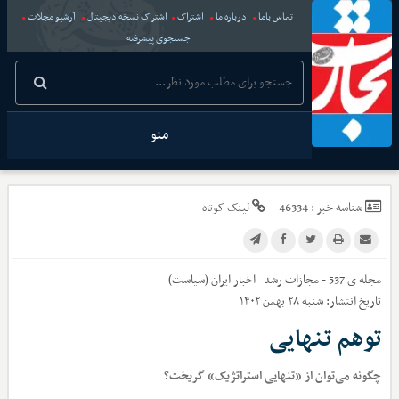
تماس باما
درباره ما
اشتراک
اشتراک نسخه دیجیتال
آرشیو مجلات
جستجوی پیشرفته
منو
شناسه خبر :
46334
لینک کوتاه
مجله ی 537 - مجازات رشد
اخبار
ایران (سیاست)
تاریخ انتشار:
شنبه ۲۸ بهمن ۱۴۰۲
توهم تنهایی
چگونه می‌توان از «تنهایی استراتژیک» گریخت؟