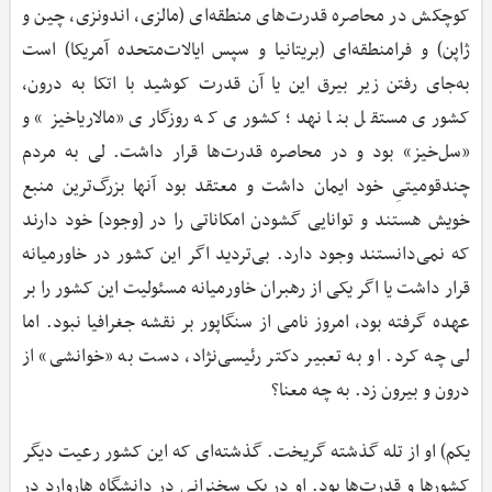
کوچکش در محاصره قدرت‌های منطقه‌ای (مالزی، اندونزی، چین و
ژاپن) و فرامنطقه‌ای (بریتانیا و سپس ایالات‌متحده آمریکا) است
به‌جای رفتن زیر بیرق این یا آن قدرت کوشید با اتکا به درون،
کشوری مستقل بنا نهد؛ کشوری که روزگاری «مالاریا‌خیز» و
«سل‌خیز» بود و در محاصره قدرت‌ها قرار داشت. لی به مردم
چندقومیتیِ خود ایمان داشت و معتقد بود آنها بزرگ‌ترین منبع
خویش هستند و توانایی گشودن امکاناتی را در [وجود] خود دارند
که نمی‌دانستند وجود دارد. بی‌تردید اگر این کشور در خاورمیانه
قرار داشت یا اگر یکی از رهبران خاورمیانه مسئولیت این کشور را بر
عهده گرفته بود، امروز نامی از سنگاپور بر نقشه جغرافیا نبود. اما
لی چه کرد. او به تعبیر دکتر رئیسی‌نژاد، دست به «خوانشی» از
درون و بیرون زد. به چه معنا؟
یکم) او از تله گذشته گریخت. گذشته‌ای که این کشور رعیت دیگر
کشورها و قدرت‌ها بود. او در یک سخنرانی در دانشگاه هاروارد در