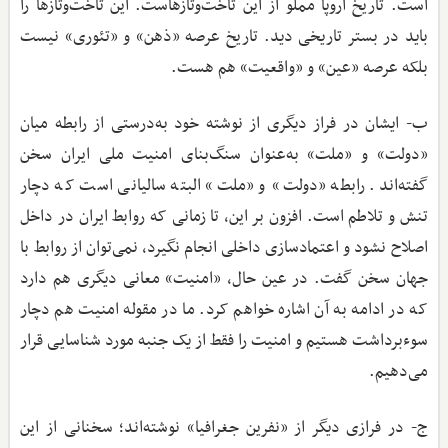
است. تاریخ اروپا مملو از این تاخت‌وتازهاست. این تاخت‌وتازها را
باید در بستر تاریخی دید. تاریخ عرصه «ذهن» و «تئوری» نیست
بلکه عرصه «عین» و «واقعیت» هم هست.
ب- ایشان در فراز دیگری از نوشته خود به‌درستی از رابطه میان
«دولت» و «ملت» به‌عنوان سنگ‌بنای امنیت ملی ایران سخن
گفته‌اند. رابطه «دولت» و «ملت» البته سالیانی است که دچار
تنش و تلاطم است. افزون بر این، تا زمانی که روابط ایران در داخل
اصلاح نشود و اعتمادسازی داخلی انجام نگیرد، نمی‌توان از روابط با
جهان سخن گفت. در عین ‌حال، «امنیت» معانی دیگری هم دارد
که در ادامه به آن اشاره خواهم کرد. ما در مقوله امنیت هم دچار
سوءبرداشت هستیم و امنیت را فقط از یک جنبه مورد شناسایی قرار
می‌دهیم.
ج- در فرازی دیگر از «نفرین جغرافیا» نوشته‌اند؛ سخنانی از این