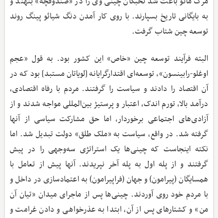
مرگ مائو باعث شد نخبگان چینی وی را در «صندوقچه» بنهند و
به بایگانی تاریخ بسپارند. با روی کار آمدن دنگ شیائو پینگ روند
توسعه چین شتاب گرفت.
البته فرآیند توسعه چین «خاص» این کشور بود. به قول «عجم
اوغلو-رابینسون»، توسعه‌ای اقتدارگرایانه [لویاتان مستبد] بود که در
آن اقتصاد را دادند و سیاست را گرفتند. مردم با رفاه اقتصادی،
درآمد بالا، تورم اندک، اعتبار و پرستیژ بین‌المللی مواجه شدند و از
آزادی‌های اجتماعی برخوردار، اما حق مشارکت سیاسی از آنها
گرفته شد. در واقع، سیاست به «ملک طلق» دولت تبدیل شد. اما
نکته اینجاست که چینی‌ها یک استراتژی سه‌وجهی را در پیش
گرفتند و از پله اول به پله آخر نپریدند. آنها پیش از تعامل با
همسایگان (پیرامون) و جهان (فراپیرامون) به اعتمادسازی در داخل و
با مردم خود روی آوردند. چینی‌ها پس از ماجرای میدان «تیان آن
من» و کشتارهای پس‌ از آن، ابتدا به عذرخواهی و دادن غرامت و