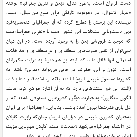
‌دست فراوان است. به‌طور مثال، «یمن و نفرین جغرافیا» نوشته
«عمار الاشوال» در «موقوفه کارنگی برای صلح بین‌الملل» است.
نویسنده این پرسش را مطرح کرده که آیا جغرافیای منحصربه‌فرد
یمن باعث‌وبانی مشکلات این کشور است یا «نفرین جغرافیا»ست
که موجبات فروپاشی یمن را به وجود آورده است. در این میان
نمی‌توان از نقش قدرت‌های منطقه‌ای و فرامنطقه‌ای و مداخلات
احتمالی آنها غافل ماند که البته این هم منوط به درایت حکمرانان
است. افزون بر این، جغرافیا در جایی می‌تواند «نفرین» باشد که
کشورها محصول طبیعی تاریخ نباشند بلکه برساخته قدرت‌ها باشند
(البته این هم استثناهایی دارد که به آن اشاره خواهم کرد؛ مانند
الگوی سنگاپور)؛ به‌ عبارت‌ دیگر، کشورهایی مصنوعی باشند که از
دل بازی قدرت‌ها بیرون آمده باشند. بنابراین، «جغرافیا» برای ایران
به‌عنوان کشوری طبیعی در درازنای تاریخ، چنان‌که رابرت کاپلان
در «انتقام جغرافیا» می‌گوید «نعمت» است. کاپلان مهم‌ترین مزیت
ایران در خاورمیانه را «طبیعی بودن» کشور ایران می‌داند.