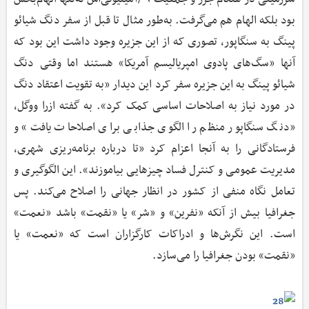
بود بلکه الهام هم می‌گرفت. به‌طور مثال تا قبل از سفر دنگ شیائو
پینگ به سنگاپور، تصوری که از این جزیره وجود داشت این بود که
آنها «سگ‌های پادوی امپریالیسم آمریکا» هستند اما وقتی دنگ
شیائو پینگ به این جزیره سفر کرد این دیدار «به تقویت اعتقاد دنگ
در مورد نیاز به اصلاحات اساسی کمک کرد». به گفته ازرا ووگل،
«دنگ سنگاپور منظم را الگوی جذابی برای اصلاحات یافت» و
فرستادگانی را به آنجا اعزام کرد «تا درباره برنامه‌ریزی شهری،
مدیریت عمومی و کنترل فساد چیزهایی بیاموزند». این الگوگیری و
تعامل نگاه منفی از کشور در انظار جهانی را اصلاح می‌کند. پس
جغرافیا بیش از آنکه «نفرین» و «شر» یا «نقمت» باشد «نعمت»
است. این نگرش‌ها و ادراکات کارگزاران است که «نعمت» یا
«نقمت» بودن جغرافیا را می‌سازد.