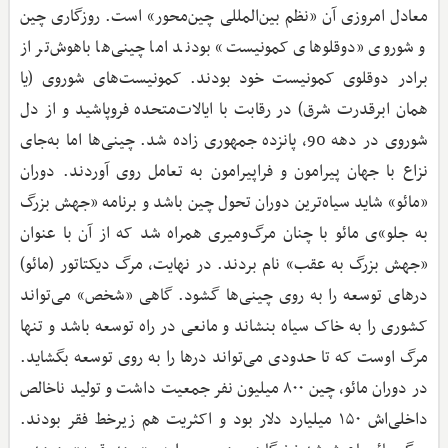
معادل امروزی آن «نظم بین‌المللی چین‌محور» است. روزگاری چین
و شوروی «دوقلوهای کمونیست» بودند اما چینی‌ها باهوش‌تر از
برادر دوقلوی کمونیست خود بودند. کمونیست‌های شوروی (یا
همان ابرقدرت شرق) در رقابت با ایالات‌متحده فروپاشید و از دل
شوروی در دهه 90، پانزده جمهوری زاده شد. چینی‌ها اما به‌جای
نزاع با جهان پیرامون و فراپیرامون به تعامل روی آوردند. دوران
«مائو» شاید سیاه‌ترین دوران تحول چین باشد و برنامه «جهش بزرگ
به جلو»‌ی مائو با چنان مرگ‌ومیری همراه شد که از آن با عنوان
«جهش بزرگ به عقب» نام بردند. در نهایت، مرگ دیکتاتور (مائو)
درهای توسعه را به روی چینی‌ها گشود. گاهی «شخص» می‌تواند
کشوری را به خاک سیاه بنشاند و مانعی در راه توسعه باشد و تنها
مرگ اوست که تا حدودی می‌تواند درها را به روی توسعه بگشاید.
در دوران مائو، چین ۸۰۰ میلیون نفر جمعیت داشت و تولید ناخالص
داخلی‌اش ۱۵۰ میلیارد دلار بود و اکثریت هم زیرخط فقر بودند.