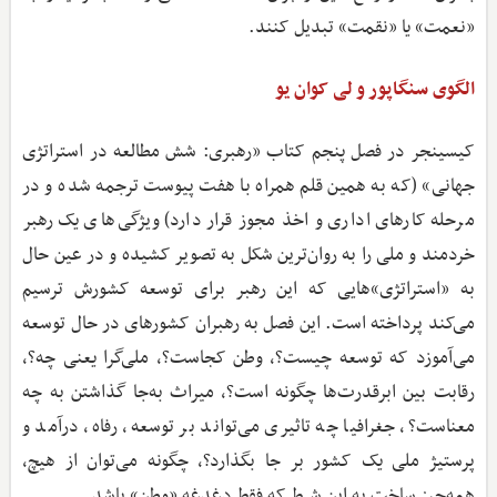
«نعمت» یا «نقمت» تبدیل کنند.
الگوی سنگاپور و لی کوان یو
کیسینجر در فصل پنجم کتاب «رهبری: شش مطالعه در استراتژی
جهانی» (که به همین قلم همراه با هفت پیوست ترجمه شده و در
مرحله کارهای اداری و اخذ مجوز قرار دارد) ویژگی‌های یک رهبر
خردمند و ملی را به روان‌ترین شکل به تصویر کشیده و در عین‌ حال
به «استراتژی»‌هایی که این رهبر برای توسعه کشورش ترسیم
می‌کند پرداخته است. این فصل به رهبران کشورهای در حال‌ توسعه
می‌آموزد که توسعه چیست؟، وطن کجاست؟، ملی‌گرا یعنی چه؟،
رقابت بین ابرقدرت‌ها چگونه است؟، میراث به‌جا گذاشتن به چه
معناست؟، جغرافیا چه تاثیری می‌تواند بر توسعه، رفاه، درآمد و
پرستیژ ملی یک کشور بر جا بگذارد؟، چگونه می‌توان از هیچ،
همه‌چیز ساخت به این شرط که فقط دغدغه «وطن» باشد.