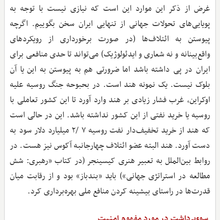
غرض از ذکر این موارد این است که نیازی نیست با توجه به
پویایی‌های تحولات جهانی از تنهایی ایران سخن بگوییم. اگرچه
پیوستن به ائتلاف‌ها (در صورت برخورداری از رویکردهای
واقع‌بینانه و نه شعاری و ایدئولوژیک) می‌تواند تا حدی منافعی برای
ایران در پی داشته باشد اما ضرورتی هم به پیوستن به این یا آن
بلوک نیست. یک نمونه هند است. در بحبوحه جنگ روسیه علیه
اوکراین، غرب فشار زیادی بر هند وارد آورد تا این کشور تعاملی با
روسیه یا خرید نفتی از این کشور نداشته باشد. این در حالی است
که هند از خرید تخفیف‌دار نفت روسیه ۷ /۲ میلیارد دلار سود به
دست آورد. هند البته عضو ائتلاف چهارجانبه آکوس نیز هست. در
روابط بین‌الملل به تعبیر هنری کیسینجر (در کتاب «رهبری: شش
مطالعه در استراتژی جهانی») باید «بندباز» بود و از رقابت میان
قدرت‌ها در راستای بیشینه کردن منافع ملی بهره‌برداری کرد.
سوءبرداشت در مورد مفهوم امنیت