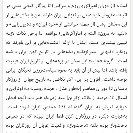
اسلام (از دوران امپراتوری روم و بیزانس) تا روزگار کنونی سعی در
اثبات مفروض خود مبنی بر تنهایی ایران دارند. من با بخش‌هایی از
این سخنان ایشان (از جمله خوانشی از «خودِ ایران» و «درون‌زایی» و
«تکیه به درون» البته با اماواگرهایی) موافقم اما برخی نکات لازمه
تبیین بیشتری است. ایشان با ارائه «فکت»‌هایی بر این باورند که
رویکرد «تنهایی استراتژیک» ریشه‌هایی در تاریخ کهن ایران داشته
است. اگرچه «شاید» این سخن در برهه‌هایی از تاریخ ایران عینیت
یافته باشد اما بیش از آن باید به نحوه سیاست‌ورزی نخبگان ایرانی
توجه داشت. افزون بر این، اگر نگاهی به تاریخ جهان از روزگار
باستان تا دوران معاصر [به‌طور مثال، حمله روسیه به اوکراین و
اشغال 20 درصد از خاک اوکراین] بیندازیم خواهیم دید آنچه ایشان
درباره تعرض به ایران گفته‌اند فقط مختصِ ایران نبوده است.
به‌عبارت ‌دیگر، در روزگاران کهن فقط ایران نبوده که در معرض
تاخت‌وتاز بوده بلکه «تاخت‌وتاز» واقعیت عریان آن روزگاران بوده