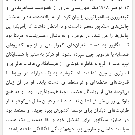
۱۳ نوامبر ۱۹۶۸ یک جهان‌بینی عاری از خصومت ضدآمریکایی و
کینه‌ورزی پساامپراتوری را بیان کرد. او نه ایالات‌متحده را به خاطر
چالش‌های سنگاپور مقصر دانست و نه انتظار داشت که [آمریکا] این
چالش‌ها را حل کند. در عوض، او به دنبال «حسن‌نیت» آمریکا بود
تا سنگاپور به دست طغیان‌های کمونیستی و تهاجم کشورهای
همسایه یا هژمونی چین سپرده نشود. او هرگز به ستیز با همسایگان
نپرداخت؛ اگرچه خاطره خوشی از همسایگانی مانند مالزی و
اندونزی و چین نداشت اما کوشید به یک موازنه در روابط با
قدرت‌های منطقه‌ای و فرامنطقه‌ای دست یابد. او در آن زمان
بی‌تردید یکی از روندگان مکتب «چندهمسونگری» بود. او به هیچ
بلوکی روی خوش نشان نداد اما در عین ‌حال می‌کوشید از
ظرفیت‌های دیگران برای توسعه کشورش بهره جوید. او معتقد بود
در مبارزه سنگاپور برای تشکیل خود و بقا به‌عنوان یک ملت،
سیاست داخلی و خارجی باید در‌هم‌تنیدگی تنگاتنگی داشته باشند.