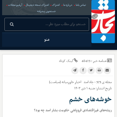
تماس باما
درباره ما
اشتراک
اشتراک نسخه دیجیتال
آرشیو مجلات
جستجوی پیشرفته
منو
شناسه خبر :
48423
لینک کوتاه
مجله ی 573 - چاه اسد
اخبار
خاورمیانه (سیاست)
تاریخ انتشار:
شنبه ۱ دی ۱۴۰۳
خوشه‌های خشم
ریشه‌های غیراقتصادی فروپاشی حکومت بشار اسد چه بود؟