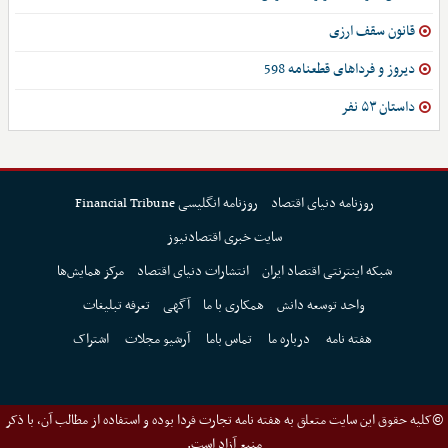
قانون سقف ارزی
دیروز و فرداهای قطعنامه 598
داستان ۵۳ نفر
روزنامه دنیای اقتصاد
روزنامه انگلیسی Financial Tribune
سایت خبری اقتصادنیوز
شبکه اینترنتی اقتصاد ایران
انتشارات دنیای اقتصاد
مرکز همایش‌ها
واحد توسعه دانش
همکاری با ما
آگهی
تعرفه تبلیغات
هفته نامه
درباره ما
تماس باما
آرشیو مجلات
اشتراک
©کلیه حقوق این سایت متعلق به هفته نامه تجارت فردا بوده و استفاده از مطالب آن، با ذکر
منبع آزاد است.