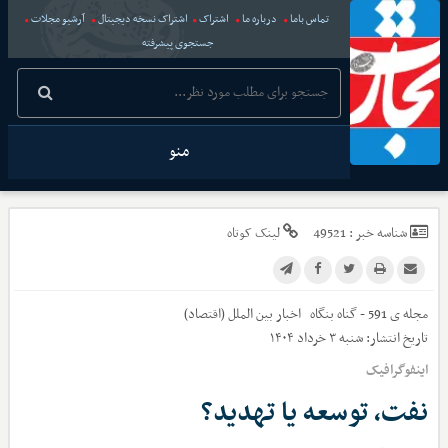
تماس باما
درباره ما
اشتراک
اشتراک نسخه دیجیتال
آرشیو مجلات
جستجوی پیشرفته
منو
شناسه خبر :
49521
لینک کوتاه
مجله ی 591 - گناه بنگاه
اخبار
بین الملل (اقتصاد)
تاریخ انتشار:
شنبه ۳ خرداد ۱۴۰۴
اینفوگرافیک
نفت، توسعه یا تهدید؟