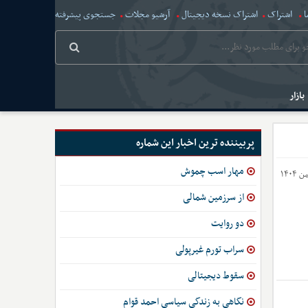
ا
اشتراک
اشتراک نسخه دیجیتال
آرشیو مجلات
جستجوی پیشرفته
بازار
پربیننده ترین اخبار این شماره
مهار اسب چموش
از سرزمین شمالی
دو روایت
سراب تورم غیرپولی
سقوط دیجیتالی
نگاهی به زندگی سیاسی احمد قوام