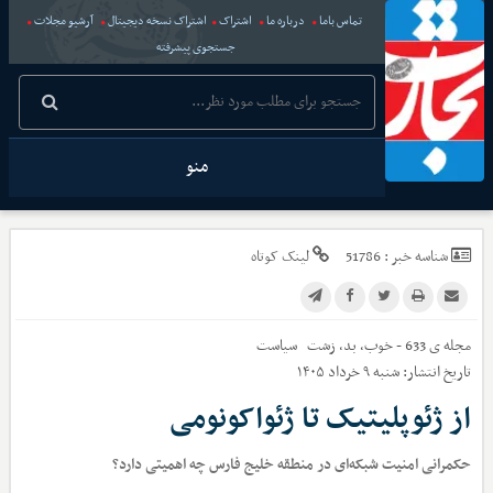
تماس باما
درباره ما
اشتراک
اشتراک نسخه دیجیتال
آرشیو مجلات
جستجوی پیشرفته
منو
شناسه خبر :
51786
لینک کوتاه
مجله ی 633 - خوب، بد، زشت
سیاست
تاریخ انتشار:
شنبه ۹ خرداد ۱۴۰۵
از ژئوپلیتیک تا ژئواکونومی
حکمرانی امنیت شبکه‌ای در منطقه خلیج فارس چه اهمیتی دارد؟