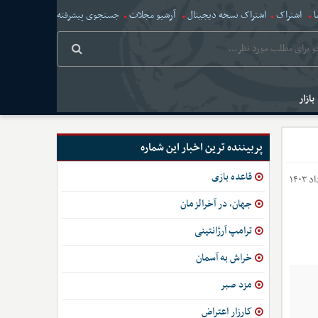
ا
اشتراک
اشتراک نسخه دیجیتال
آرشیو مجلات
جستجوی پیشرفته
بازار
پربیننده ترین اخبار این شماره
قاعده بازی
جهان، در آخرالزمان
ترامپ آرژانتینی
خراش به آسمان
مزد صبر
کارزار اعتراض