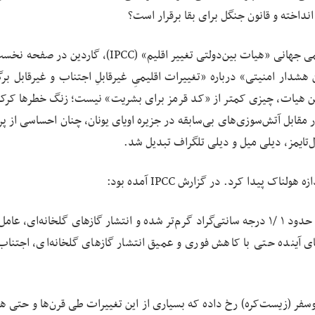
انداخته و قانون جنگل برای بقا برقرار است؟
در آگوست سال ۲۰۲۱ و در پی انتشار گزارش تغییرات اقلیمی جهانی «هیات بین‌دولتی تغییر اقلیم» (IPCC)،
 هشدار امنیتی» درباره «تغییرات اقلیمیِ غیرقابلِ اجتناب و غیرقابل ب
ن هیات، چیزی کمتر از «کد قرمز برای بشریت» نیست؛ زنگ خطرها کرکن
 مقابل آتش‌سوزی‌های بی‌سابقه در جزیره اویای یونان، چنان احساسی از پ
‌تایمز، دیلی میل و دیلی تلگراف تبدیل شد.
اک پیدا کرد. در گزارش IPCC آمده بود:
آب‌وهوای زمین در مقایسه با دوران پیش از صنعتی شدن، حدود ۱ /۱ درجه سانتی‌گراد گرم‌تر شده و انتشار گازهای گلخانه‌ای
آینده حتی با کاهش فوری و عمیق انتشار گازهای گلخانه‌ای، اجتناب‌ن
فر (زیست‌کره) رخ داده که بسیاری از این تغییرات طی قرن‌ها و حتی هزار