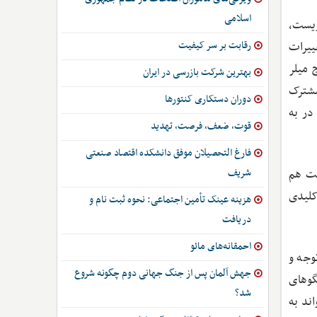
اسلامی
 زیست،
رقابت بر سر کیفیت
ییرات
ه جرج میلر
بهترین شرکت بازرسی در ایران
مشترک
دوران دستکاری کنتورها
در به
قوت، ضعف، فرصت، تهدید
فارغ التحصیلان موفق دانشکده اقتصاد صنعتی
شریف
ست هم
کلیدی
هزینه عینک تأمین اجتماعی: نحوه ثبت نام و
دریافت
احمقانه‌های مائو
وجه و
جهش آلمان پس از جنگ جهانی دوم چگونه شروع
و‌های
شد؟
ند به