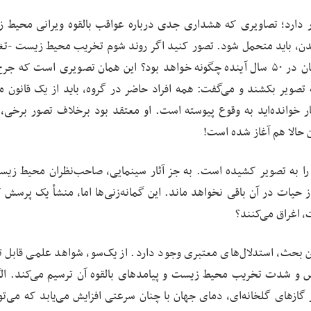
 این دست بسیار دارد؛ تصاویری که هشداری جدی درباره عواقب بالقوه ویرانی محیط
ندن، باید متحمل شود. تصور کنید اگر روند شوم تخریب محیط زیست -تغ
آب‌وهوایی، جنگل‌زدایی و کمبود آب- ادامه پیدا کند جهان در ۵۰ سال آینده چگونه خواهد بود؟ این همان تصویری است ک
 تصویر بکشند و می‌گفت: همه افراد حاضر در گروه، باید از یک قانون 
ر خوانده‌اید به وقوع پیوسته است. او معتقد بود برخلاف تصور برخی، 
 حالا هم آغاز شده است!
 را به تصویر کشیده است. به جز آثار سینمایی، صاحب‌نظران محیط زی
از حیات در آن باقی نخواهد ماند. این گمانه‌زنی‌ها اما، منشأ یک پرسش 
 اغراق می‌کنند؟
 بحث، استدلال‌های معتبری وجود دارد. از یک‌سو، شواهد علمی قابل ت
اس و شدت تخریب محیط زیست و پیامدهای بالقوه آن ترسیم می‌کند. الگ
زهای گلخانه‌ای، دمای جهان با چنان سرعتی افزایش می‌یابد که می‌توا