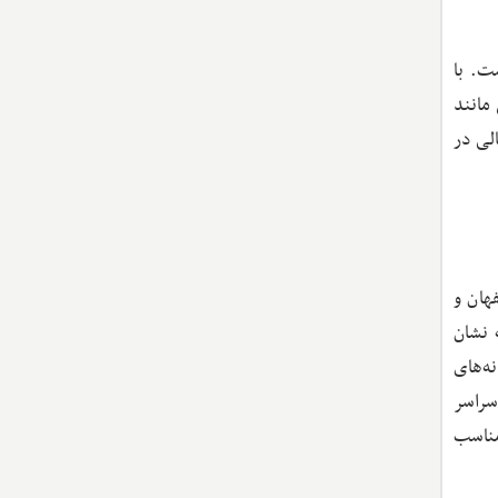
ت. با
مانند
لی در
هان و
 نشان
ه‌های
سراسر
مناسب