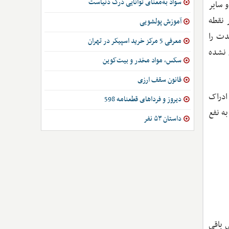
سواد به‌معنای توانایی درک دنیاست
 سایر
 نقطه
آموزش پولشویی
دت را
معرفی 5 مرکز خرید اسپیکر در تهران
 نشده
سکس، مواد مخدر و بیت‌کوین
قانون سقف ارزی
ادراک
دیروز و فرداهای قطعنامه 598
ه نفع
داستان ۵۳ نفر
 باقی