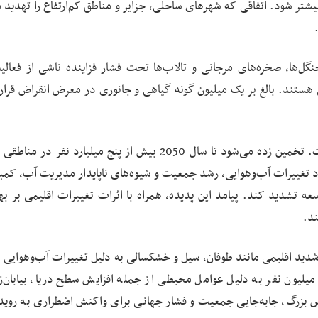
210 بین نیم تا یک متر یا بیشتر شود. اتفاقی که شهرهای ساحلی، جزایر و مناطق کم‌ارتفاع را تهدی
ل‌ها، صخره‌های مرجانی و تالاب‌ها تحت فشار فزاینده ناشی از فعالی
هستند. بالغ بر یک میلیون گونه گیاهی و جانوری در معرض انقراض قرار 
سکانس ترسناک‌تر این داستان، قحطی هولناک جهانی است. تخمین زده می‌شود تا سال 2050 بیش از پنج میلیارد نف
د تغییرات آب‌وهوایی، رشد جمعیت و شیوه‌های ناپایدار مدیریت آب، کمب
ه تشدید کند. پیامد این پدیده، همراه با اثرات تغییرات اقلیمی بر بهر
ند.
دید اقلیمی مانند طوفان، سیل و خشکسالی به دلیل تغییرات آب‌وهوایی ا
ابد. تا سال 2050، تخمین زده می‌شود که سالانه 200 میلیون نفر به دلیل عوامل محیطی از جمله افزایش سطح دریا، بیاب
 بزرگ، جابه‌جایی جمعیت و فشار جهانی برای واکنش اضطراری به رویدا