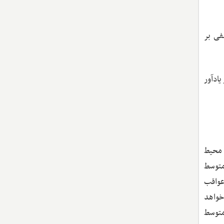
فی بر
ادآور
 محیط
ی متوسط
عواقب
خواهد
متوسط