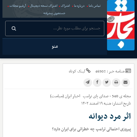
تماس باما
درباره ما
اشتراک
اشتراک نسخه دیجیتال
آرشیو مجلات
جستجوی پیشرفته
منو
شناسه خبر :
46502
لینک کوتاه
مجله ی 540 - صدای پای ترامپ
اخبار
ایران (سیاست)
تاریخ انتشار:
شنبه ۱۹ اسفند ۱۴۰۲
اثر مرد دیوانه
پیروزی احتمالی ترامپ چه خطراتی برای ایران دارد؟