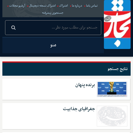
تماس باما
درباره ما
اشتراک
اشتراک نسخه دیجیتال
آرشیو مجلات
جستجوی پیشرفته
منو
نتایج جستجو
برنده پنهان
جغرافیای جذابیت