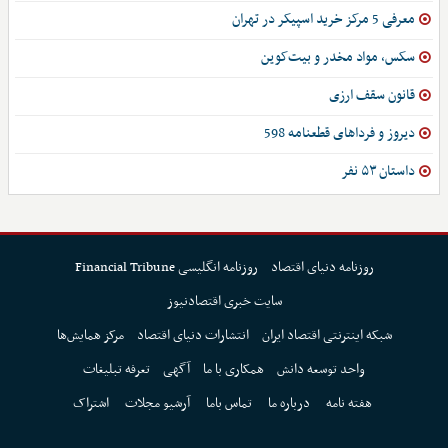
معرفی 5 مرکز خرید اسپیکر در تهران
سکس، مواد مخدر و بیت‌کوین
قانون سقف ارزی
دیروز و فرداهای قطعنامه 598
داستان ۵۳ نفر
روزنامه دنیای اقتصاد
روزنامه انگلیسی Financial Tribune
سایت خبری اقتصادنیوز
شبکه اینترنتی اقتصاد ایران
انتشارات دنیای اقتصاد
مرکز همایش‌ها
واحد توسعه دانش
همکاری با ما
آگهی
تعرفه تبلیغات
هفته نامه
درباره ما
تماس باما
آرشیو مجلات
اشتراک