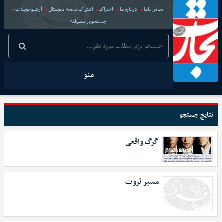
تماس باما
درباره ما
اشتراک
اشتراک نسخه دیجیتال
آرشیو مجلات
جستجوی پیشرفته
منو
نتایج جستجو
گرگ واقعی
مسیر ثروت