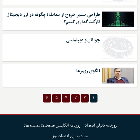
طراحی مسیر خروج از معامله؛ چگونه در ارز دیجیتال
تارگت‌گذاری کنیم؟
جوانان و دیپلماسی
الگوی زومرها
۶
۵
۴
۳
۲
۱
روزنامه دنیای اقتصاد
روزنامه انگلیسی Financial Tribune
سایت خبری اقتصادنیوز