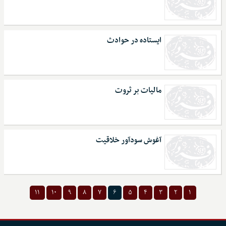
ایستاده در حوادث
مالیات بر ثروت
آغوش سودآور خلاقیت
۱۱
۱۰
۹
۸
۷
۶
۵
۴
۳
۲
۱