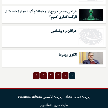
طراحی مسیر خروج از معامله؛ چگونه در ارز دیجیتال
تارگت‌گذاری کنیم؟
جوانان و دیپلماسی
الگوی زومرها
۶
۵
۴
۳
۲
۱
روزنامه دنیای اقتصاد
روزنامه انگلیسی Financial Tribune
سایت خبری اقتصادنیوز