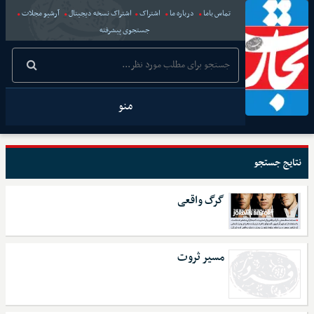
تماس باما
درباره ما
اشتراک
اشتراک نسخه دیجیتال
آرشیو مجلات
جستجوی پیشرفته
منو
نتایج جستجو
گرگ واقعی
مسیر ثروت