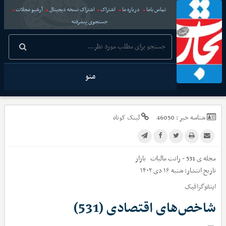
تماس باما
درباره ما
اشتراک
اشتراک نسخه دیجیتال
آرشیو مجلات
جستجوی پیشرفته
منو
شناسه خبر :
46050
لینک کوتاه
مجله ی 531 - رانت مالیات
بازار
تاریخ انتشار:
شنبه ۱۶ دی ۱۴۰۲
اینفوگرافیک
شاخص‌های اقتصادی (531)