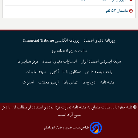
داستان ۵۳ نفر
روزنامه دنیای اقتصاد
روزنامه انگلیسی Financial Tribune
سایت خبری اقتصادنیوز
شبکه اینترنتی اقتصاد ایران
انتشارات دنیای اقتصاد
مرکز همایش‌ها
واحد توسعه دانش
همکاری با ما
آگهی
تعرفه تبلیغات
هفته نامه
درباره ما
تماس باما
آرشیو مجلات
اشتراک
©کلیه حقوق این سایت متعلق به هفته نامه تجارت فردا بوده و استفاده از مطالب آن، با ذکر
منبع آزاد است.
طراحی سایت خبری و خبرگزاری آسام