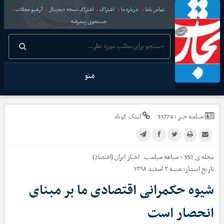
تماس باما
درباره ما
اشتراک
اشتراک نسخه دیجیتال
آرشیو مجلات
جستجوی پیشرفته
منو
شناسه خبر :
33774
لینک کوتاه
مجله ی 352 - سیاهه سیاست
اخبار
ایران (اقتصاد)
تاریخ انتشار:
شنبه ۳ اسفند ۱۳۹۸
شیوه حکمرانی اقتصادی ما بر مبنای
انحصار است