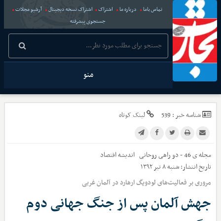
تماس باما
درباره ما
اشتراک
اشتراک نسخه دیجیتال
آرشیو مجلات
جستجوی پیشرفته
منو
شناسه خبر :
539
لینک کوتاه
مجله ی 46 - دو راهی روحانی
اندیشه اقتصاد
تاریخ انتشار:
شنبه ۸ تیر ۱۳۹۲
مروری بر فعالیت‌های لودویگ ارهارد در آلمان غربی
جهش آلمان پس از جنگ جهانی دوم