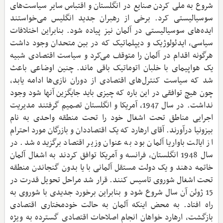
شروع به ملی کردن صنایع در انگلستان و اقتباس سایر سیاست‌های
سوسیالیستی کرد. برخی از رهبران جدید انگلیس می‌خواستند
ایده‌های سوسیالیستی در آلمان نیز پیاده شود. بنابراین اختلافات
سیاسی، ایدئولوژیک و دیپلماتیک که در بین متحدان وجود داشت
هرگونه اقدام در آلمان را متوقف می‌کرد و سیاست اقتصادی شبیه
یک هواپیمای با خلبان اتوماتیک باقی ماند. چنین اوضاعی باعث
شد که سیاست کنترل‌های اقتصادی از دوران نازی‌ها ادامه یابد،
چون هیچ توافقی در این باره که چیزی باید جایگزین آنها شود وجود
نداشت. در سال 1947، آمریکا و انگلستان تصمیم گرفتند مدیریت
اجرایی مناطق تحت اشغال خود را تحت منطقه واحدی به نام
بیزونیا در‌آورند. آقای ارهارد که یک اقتصاددان و بازرگان مورد احترام
از ایالت باواریا آلمان بود به عنوان وزیر اقتصاد برگزیده شد. در
سال 1948 انگلستان، فرانسه و آمریکا توافق کردند به اشغال آلمان
خاتمه دهند و یک دولت مستقل آلمانی با یا بدون گنجاندن منطقه
تحت اشغال شوروی تاسیس کنند. قرار شد مراحل تحویل قدرت در
15 ژوئن آن سال شروع شود و بنابراین برخورد جدیدی با شوروی به
راه افتاد. به محض اینکه آلمان به حالت خودمختاری اقتصادی
بازگشت، ارهارد خواهان انجام اصلاحات اقتصادی گسترده به ویژه