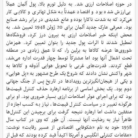
در حوزه اصلاحات ارزی شد. به دلیل تورم بالا، پول آلمان عملاً
بی‌ارزش شده بود و اقتصاد عمدتاً به شکل تهاتری و کالایی کار
می‌کرد که به شدت ناکارا بوده و مانع شدیدی در برابر رشد صنایع
بود. معرفی مارک جدید آلمان برای 20 ژوئن 1948 تعیین شد. به
محض اینکه خبر اصلاحات ارزی به بیرون درز کرد، فروشگاه‌ها
تعطیل شدند تا اثرات پول جدید را بتوان تعیین کرد. همزمان
شوروی‌ها عرضه کالاها به برلین را، که تا عمق زیادی در منطقه
تحت اشغال آنها بود اما مشترکاً توسط چهار قدرت اداره می‌شد،
قطع کردند. قدرت‌های غربی با تحویل هوایی آذوقه و کالاها به
شهر واکنش نشان دادند که شروع یک طرح مشهور به «پل هوایی»
و یکی از هیجان‌انگیزترین رویدادها در تاریخ پس از جنگ جهانی
دوم بود. یک بخش اساسی از برنامه ارهارد حذف کنترل قیمت‌ها
بود که برای اجرای موثر اصلاحات ارزی بسیار ضروری بود. او برای
هرگونه تغییر در سیاست کنترل قیمت‌ها، نیاز به کسب اجازه از
متفقین داشت اما ارهارد نتیجه گرفت برای برچیدن این کنترل‌ها
ظاهراً نیاز به رضایت آنها نیست. آن طور که وی در کتاب سال
1958 خود به نام «شکوفایی اقتصادی از مسیر رقابت» نوشت:
«مقامات کنترلی انگلیس و آمریکا اکیداً قید کرده بودند که قبل از