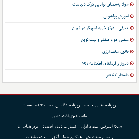
سواد به‌معنای توانایی درک دنیاست
آموزش پولشویی
معرفی 5 مرکز خرید اسپیکر در تهران
سکس، مواد مخدر و بیت‌کوین
قانون سقف ارزی
دیروز و فرداهای قطعنامه 598
داستان ۵۳ نفر
روزنامه دنیای اقتصاد
روزنامه انگلیسی Financial Tribune
سایت خبری اقتصادنیوز
شبکه اینترنتی اقتصاد ایران
انتشارات دنیای اقتصاد
مرکز همایش‌ها
واحد توسعه دانش
همکاری با ما
آگهی
تعرفه تبلیغات