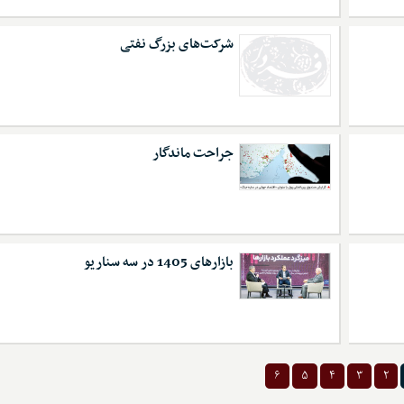
شرکت‌های بزرگ نفتی
جراحت ماندگار
بازارهای 1405 در سه سناریو
۶
۵
۴
۳
۲