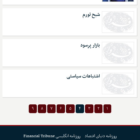
شبح تورم
بازار پرسود
اشتباهات سیاستی
۹
۸
۷
۶
۵
۴
۳
۲
۱
روزنامه دنیای اقتصاد
روزنامه انگلیسی Financial Tribune