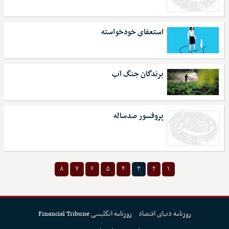
استعفای خودخواسته
برندگان جنگ آب
پروفسور صدساله
۸
۷
۶
۵
۴
۳
۲
۱
روزنامه دنیای اقتصاد
روزنامه انگلیسی Financial Tribune