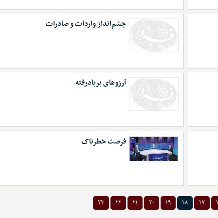
چشم‌انداز واردات و صادرات
آرزوهای بربادرفته
فرصت خطرناک
۲۳
۲۲
۲۱
۲۰
۱۹
۱۸
۱۷