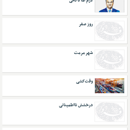
لازم اما ناکافی
روز صفر
شهر مرمت
وقت‌کشی
درخشش نااطمینانی