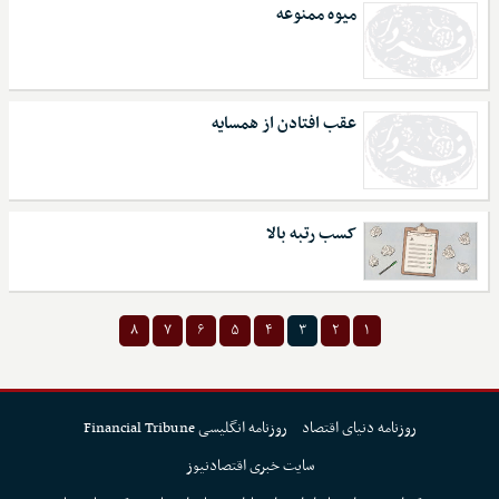
میوه ممنوعه
عقب افتادن از همسایه
کسب رتبه بالا
۸
۷
۶
۵
۴
۳
۲
۱
روزنامه دنیای اقتصاد
روزنامه انگلیسی Financial Tribune
سایت خبری اقتصادنیوز